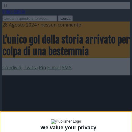
Video Calcio
28 Agosto 2024 • nessun commento
L’unico gol della storia arrivato per
colpa di una bestemmia
Condividi
Twitta
Pin
E-mail
SMS
We value your privacy