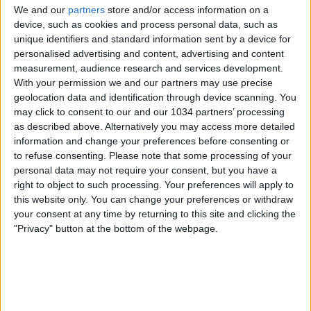
We and our
partners
store and/or access information on a
device, such as cookies and process personal data, such as
unique identifiers and standard information sent by a device for
personalised advertising and content, advertising and content
measurement, audience research and services development.
With your permission we and our partners may use precise
Quel giorno il Como festeggiava la sua prima partita in
geolocation data and identification through device scanning. You
casa in Serie A dopo 22 anni, anche se era la seconda
may click to consent to our and our 1034 partners’ processing
giornata di campionato: all'esordio era arrivata una
as described above. Alternatively you may access more detailed
sconfitta per 1-0 a Napoli, gol di Savoldi su rigore, rigore
information and change your preferences before consenting or
molto contestato. L'arbitro Lattanzi aveva punito un fallo
to refuse consenting.
Please note that some processing of your
di mano di Garbarini molto discutibile, tanto che
personal data may not require your consent, but you have a
Garbarini si era fatto espellere per proteste: era andato
right to object to such processing. Your preferences will apply to
dall'arbitro e si era indicato il bassoventre, urlandogli:
this website only. You can change your preferences or withdraw
"Guardi che la palla mi è sbattuta su…". Vabbè. Una
your consent at any time by returning to this site and clicking the
settimana dopo, per la prima in casa contro i campioni
"Privacy" button at the bottom of the webpage.
d'Italia in carica, la società aveva chiamato addirittura don
Giovanni Lanfranconi, il parroco della Basilica di San
Giorgio, per impartire la benedizione allo stadio. E infatti,
al secondo minuto… gol della Juve: Furino, di testa, 1-0.
Ma il Como la pareggia, con Doriano Pozzato, e la ribalta,