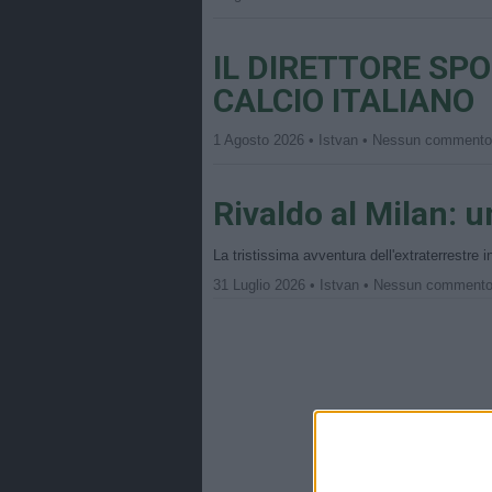
IL DIRETTORE SPO
CALCIO ITALIANO
1 Agosto 2026 • Istvan • Nessun comment
Rivaldo al Milan: u
La tristissima avventura dell'extraterrestre
31 Luglio 2026 • Istvan • Nessun comment