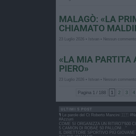
MALAGÒ: «LA PRI
CHIAMATO MALDIN
23 Luglio 2026 • Istvan • Nessun comment
«LA MIA PARTITA
PIERO»
23 Luglio 2026 • Istvan • Nessun comment
Pagina 1 / 188
1
2
3
4
ULTIMI 5 POST
🎙️ Le parole del Ct Roberto Mancini 🇮🇹 #N
#Azzurri
COME SI ORGANIZZA UN RITIRO?”600 CI
5 CAMION DI ROBAE 50 PALLONI…”
IL DIRETTORE SPORTIVO PIÙ GIOVANE