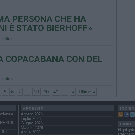
MA PERSONA CHE HA
I È STATO BIERHOFF»
o •
Storie
 A COPACABANA CON DEL
o •
Storie
5
6
7
...
20
30
40
...
»
Ultimo »
ARCHIVIO
ISCRIV
azionale
Agosto 2026
Luglio 2026
NESINI,
Giugno 2026
LINKS
Maggio 2026
Highlight
 DEL
Aprile 2026
Parchegg