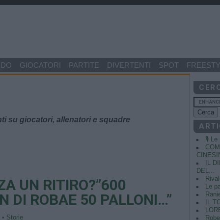
NDO
GIOCATORI
PARTITE
DIVERTENTI
SPOT
FREESTY
CER
ti su giocatori, allenatori e squadre
ARTI
🎙️ L
COME
CINESIN
IL 
DEL...
Rival
ZA UN RITIRO?”600
Le pa
Ranie
ON DI ROBAE 50 PALLONI…”
IL T
LORE
o •
Storie
Rober