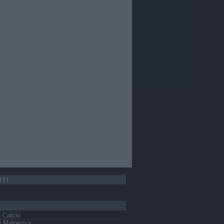
ITI
s Calcio
i Malpensa