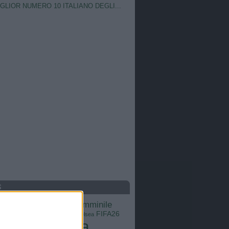
IGLIOR NUMERO 10 ITALIANO DEGLI...
S
calcio femminile
Barcellona
Brasile
Champions League
FIFA26
ns
Chelsea
Italia
Inter