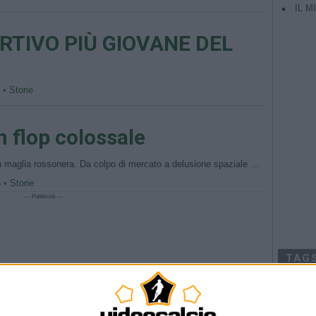
IL M
RTIVO PIÙ GIOVANE DEL
o •
Storie
n flop colossale
 in maglia rossonera. Da colpo di mercato a delusione spaziale …
o •
Storie
--- Pubblicità ---
TAG
Argentina
Champio