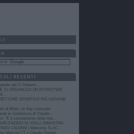
LE
CA
COLI RECENTI
e parole del Ct Roberto...
 SI ORGANIZZA UN RITIRO?”600
I,...
DIRETTORE SPORTIVO PIÙ GIOVANE
do al Milan: un flop colossale
role in conferenza di Claudio...
ri: “È il coronamento della mia...
OUR D’ADDIO DI VIALLI DIMOSTRA...
NZO CALVANI | Welcome To AC...
to Mancini CT e Claudio Ranieri...