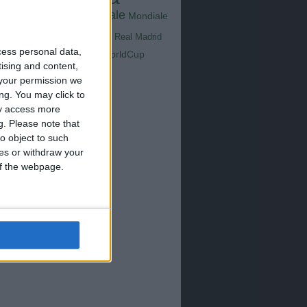
Goals
na
Milan
tus
Mondiale
Mondiale
Lazio
Nazionale
poli
Real Madrid
Serie A
cess personal data,
WorldCup
Sampdoria
tising and content,
up2026
your permission we
ng. You may click to
ay access more
g.
Please note that
o object to such
ces or withdraw your
 of the webpage.