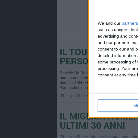
We and our
partners
such as unique ident
advertising and con
and our partners may
IL TOUR D’ADDIO 
consent to our and o
detailed information
PERSONA ERA
some processing of y
processing. Your pre
Daniele De Rossi ha lavorato con Luca Viall
consent at any time b
una cosa speciale che ha voluto fare Vialli
finendo. L'INTERVISTA INTEGRALE È 
#cronachedispogliatoio
29 Luglio 2026 • Istvan • Nessun comment
M
IL MIGLIOR NUMER
ULTIMI 30 ANNI
26 Luglio 2026 • Istvan • Nessun comment