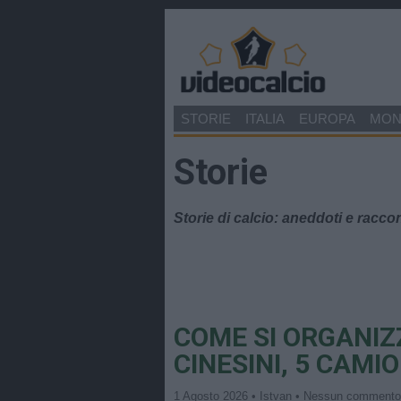
STORIE
ITALIA
EUROPA
MO
Storie
Storie di calcio: aneddoti e raccon
COME SI ORGANIZ
CINESINI, 5 CAMI
1 Agosto 2026 • Istvan • Nessun comment