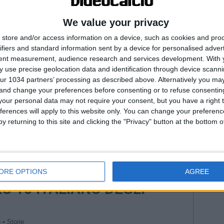
Fiorenti
Juven
We value your privacy
2026
Na
store and/or access information on a device, such as cookies and pro
Roma
ifiers and standard information sent by a device for personalised adver
WorldC
--- Pubblicità ---
tent measurement, audience research and services development.
With 
 use precise geolocation data and identification through device scanni
DI VIALLI DIMOSTRA CHE
ur 1034 partners’ processing as described above. Alternatively you m
 and change your preferences before consenting or to refuse consentin
our personal data may not require your consent, but you have a right t
ferences will apply to this website only. You can change your preferen
i nello staff della Nazionale Campione d’Europa. Ci ha raccontato
y returning to this site and clicking the "Privacy" button at the bottom
 quando evidentemente sentiva che il suo tempo, ahinoi, stava
FUORI ORA SUL CANALE YOUTUBE DI CRONACHE.
o •
Storie
ORE OPTIONS
AGREE
O 10 ITALIANO DEGLI
o •
Storie