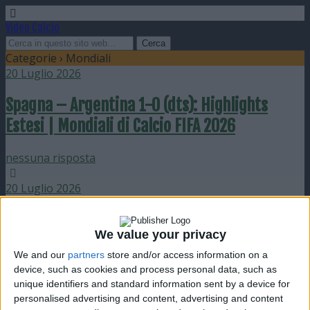
Video Calcio
Categorie ›
Mondiali
20 Luglio 2026
Spagna – Argentina 1-0 (dts): Highlights
Estesi | Mondiali di Calcio FIFA 2026
nessuna risposta
20 Luglio 2026
Spagna – Argentina 1-0 (dts): Highlights |
We value your privacy
Mondiali di Calcio FIFA 2026
We and our
partners
store and/or access information on a
device, such as cookies and process personal data, such as
nessuna risposta
unique identifiers and standard information sent by a device for
personalised advertising and content, advertising and content
20 Luglio 2026