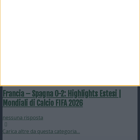
nessuna risposta
16 Luglio 2026
Inghilterra – Argentina 1-2: Highlights Estesi
| Mondiali di Calcio FIFA 2026
nessuna risposta
15 Luglio 2026
Francia – Spagna 0-2: Highlights Estesi |
Mondiali di Calcio FIFA 2026
nessuna risposta
Carica altre da questa categoria…