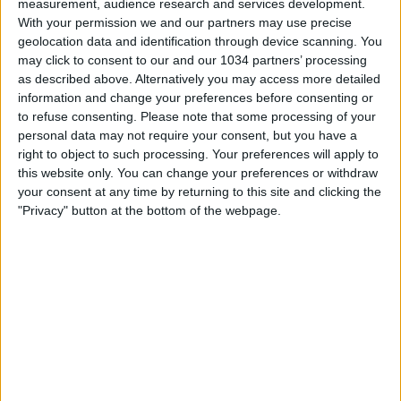
measurement, audience research and services development.
With your permission we and our partners may use precise
Spagna – Argentina 1-0: Highlights | Mondiali
geolocation data and identification through device scanning. You
di Calcio FIFA 2026
may click to consent to our and our 1034 partners’ processing
as described above. Alternatively you may access more detailed
nessuna risposta
information and change your preferences before consenting or
to refuse consenting.
Please note that some processing of your
personal data may not require your consent, but you have a
20 Luglio 2026
right to object to such processing. Your preferences will apply to
this website only. You can change your preferences or withdraw
Spagna campione del mondo | Mondiali di
your consent at any time by returning to this site and clicking the
Calcio FIFA 2026
"Privacy" button at the bottom of the webpage.
nessuna risposta
20 Luglio 2026
Spagna – Argentina 1-0: Highlights Estesi |
Mondiali di Calcio FIFA 2026
nessuna risposta