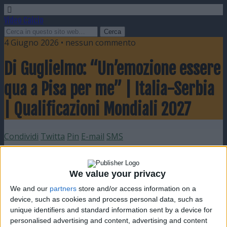
Video Calcio
4 Giugno 2026 • nessun commento
Di Guglielmo: “Un’emozione essere
qua a Pisa per me” | Italia-Serbia
| Qualificazioni Mondiali 2027
Condividi
Twitta
Pin
E-mail
SMS
We value your privacy
We and our
partners
store and/or access information on a
device, such as cookies and process personal data, such as
unique identifiers and standard information sent by a device for
personalised advertising and content, advertising and content