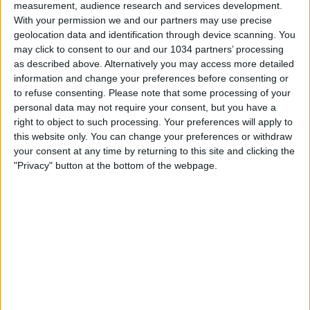
measurement, audience research and services development.
With your permission we and our partners may use precise
geolocation data and identification through device scanning. You
may click to consent to our and our 1034 partners’ processing
as described above. Alternatively you may access more detailed
information and change your preferences before consenting or
to refuse consenting.
Please note that some processing of your
personal data may not require your consent, but you have a
Le parole di Lucia Di Guglielmo dalla Cetilar Arena in vista
right to object to such processing. Your preferences will apply to
dell’impegno contro la Serbia valido per le qualificazioni
this website only. You can change your preferences or withdraw
per la prossima Coppa del Mondo che si disputerà in
your consent at any time by returning to this site and clicking the
Brasile nel 2027 Subscribe: https://tinyurl.com/5ybtj5r7
"Privacy" button at the bottom of the webpage.
Facebook: https://www.facebook.com/azzurrefigc
Instagram: https://instagram.com/azzurrefigc
TikTok: https://www.tiktok.com/@nazionaledicalcio
X: https://x.com/AzzurreFIGC
OTT: https://www.vivoazzurrotv.it/
Web: https://www.figc.it
Related Posts