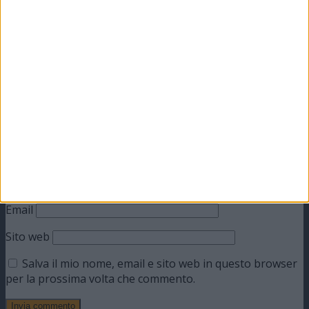
Il tuo indirizzo email non sarà pubblicato.
I campi
obbligatori sono contrassegnati
*
Commento
*
Nome
Email
Sito web
Salva il mio nome, email e sito web in questo browser
per la prossima volta che commento.