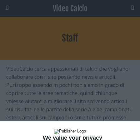
Video Calcio
Staff
VideoCalcio cerca appassionati di calcio che vogliano
collaborare con il sito postando news e articoli.
Purtroppo essendo in pochi non siamo in grado di
coprire tutte le aree tematiche, quindi chiunque
volesse aiutarci a migliorare il sito scrivendo articoli
sui risultati delle partite della serie A e dei campionati
esteri, articoli sui campioni o sulle future promesse
del calcio mondiale, news di calciomercato è più che
benvenuto.
We value your privacy