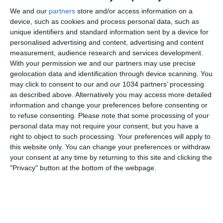
Scrivere è semplicissimo, non sono richieste
We and our
partners
store and/or access information on a
device, such as cookies and process personal data, such as
conoscenze informatiche per modificare il codice delle
unique identifiers and standard information sent by a device for
pagine, in quanto tramite il pannello di
personalised advertising and content, advertising and content
amministrazione si possono aggiungere articoli come
measurement, audience research and services development.
se fosse un documento di testo.
With your permission we and our partners may use precise
geolocation data and identification through device scanning. You
Allora cosa aspetti… contattaci tramite il seguente
may click to consent to our and our 1034 partners’ processing
as described above. Alternatively you may access more detailed
form.
information and change your preferences before consenting or
to refuse consenting.
Please note that some processing of your
We are going to translate our site in more languages, if
personal data may not require your consent, but you have a
you want to collaborate, write us.
right to object to such processing. Your preferences will apply to
this website only. You can change your preferences or withdraw
*
indicates required field
your consent at any time by returning to this site and clicking the
"Privacy" button at the bottom of the webpage.
Select a contact:
*
Nome:
*