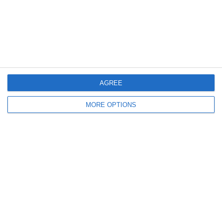
rilevato nel PHP la funzione imagepng!
Contatta il tuo fornitore di servizi di hosting e
domanda l'attivazione della funzione
imagepng.
AGREE
MORE OPTIONS
Lascia un commento
Il tuo indirizzo email non sarà pubblicato.
I campi
obbligatori sono contrassegnati
*
Commento
*