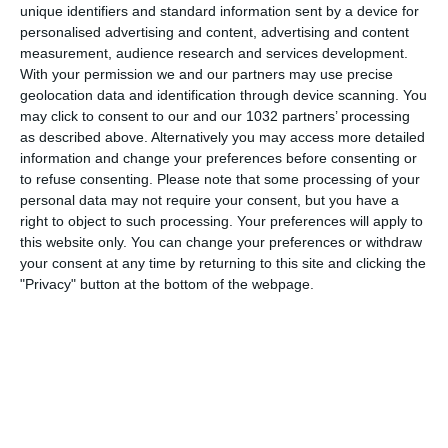
26 GIUGNO 2008
unique identifiers and standard information sent by a device for
personalised advertising and content, advertising and content
Euro 2008: Spagna batte Russia e vola
measurement, audience research and services development.
a Vienna
With your permission we and our partners may use precise
geolocation data and identification through device scanning. You
NESSUNA RISPOSTA
may click to consent to our and our 1032 partners’ processing
as described above. Alternatively you may access more detailed
25 GIUGNO 2008
information and change your preferences before consenting or
to refuse consenting.
Please note that some processing of your
Euro 2008: Turchia battuta a fatica e
personal data may not require your consent, but you have a
Germania in finale
right to object to such processing. Your preferences will apply to
this website only. You can change your preferences or withdraw
NESSUNA RISPOSTA
your consent at any time by returning to this site and clicking the
"Privacy" button at the bottom of the webpage.
22 GIUGNO 2008
Euro 2008: gli Azzurri tornano a casa.
Spagna in semifinale
1 RISPOSTA