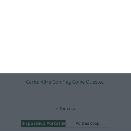
Euro 2008: gruppo C: Italia ai quarti
con l’Olanda
2 RISPOSTE
16 GIUGNO 2008
Euro 2008: gruppo B: la Germania
raggiunge i quarti
NESSUNA RISPOSTA
Carica Altre Con Tag Come Questo…
Torna su
Dispositivo Portatile
Pc Desktop