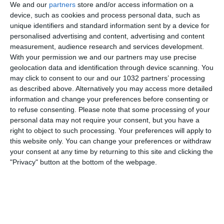
We and our
partners
store and/or access information on a
device, such as cookies and process personal data, such as
NESSUNA RISPOSTA
unique identifiers and standard information sent by a device for
personalised advertising and content, advertising and content
30 GIUGNO 2026
measurement, audience research and services development.
ALESSANDRO LONGONI | Welcome To
With your permission we and our partners may use precise
geolocation data and identification through device scanning. You
PSG 2026
Best Saves & Overall
may click to consent to our and our 1032 partners’ processing
Goalkeeping (HD)
as described above. Alternatively you may access more detailed
information and change your preferences before consenting or
NESSUNA RISPOSTA
to refuse consenting.
Please note that some processing of your
personal data may not require your consent, but you have a
right to object to such processing. Your preferences will apply to
27 GIUGNO 2026
this website only. You can change your preferences or withdraw
Olanda – Giappone 2-2: Highlights
your consent at any time by returning to this site and clicking the
Estesi | Mondiali di Calcio FIFA 2026
"Privacy" button at the bottom of the webpage.
NESSUNA RISPOSTA
27 GIUGNO 2026
CRONACHE MONDIALI! LA NUOVA