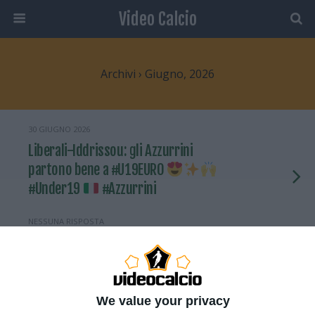
Video Calcio
Archivi › Giugno, 2026
30 GIUGNO 2026
Liberali-Iddrissou: gli Azzurrini
partono bene a #U19EURO
#Under19
#Azzurrini
NESSUNA RISPOSTA
30 GIUGNO 2026
FRANZ- ETHAN MEICHTRY | Welcome to
Genoa 2026
Elite Goals, Skills,
We value your privacy
Passes (HD)