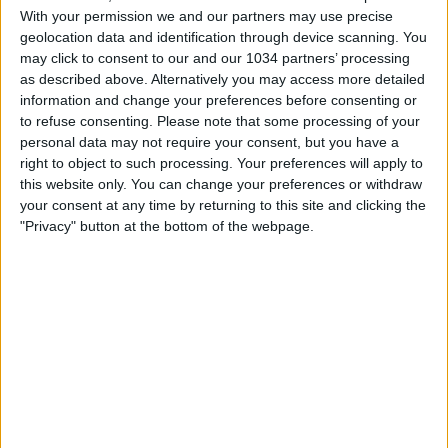
With your permission we and our partners may use precise
Clamoroso al… Manuzzi: il super-Milan
geolocation data and identification through device scanning. You
may click to consent to our and our 1034 partners’ processing
battuto 2-0 dal Cesena. Roma sconfitta a
as described above. Alternatively you may access more detailed
Cagliari.
information and change your preferences before consenting or
to refuse consenting.
Please note that some processing of your
nessuna risposta
personal data may not require your consent, but you have a
right to object to such processing. Your preferences will apply to
15 Luglio 2009
this website only. You can change your preferences or withdraw
your consent at any time by returning to this site and clicking the
Quagliarella: il nuovo Re di Napoli
"Privacy" button at the bottom of the webpage.
nessuna risposta
20 Marzo 2009
Udinese sconfitta ma qualificata
nessuna risposta