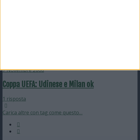
nessuna risposta
10 Novembre 2008
Serie A: vince l’Inter nel recupero, Milan
rimontato nel finale
2 risposte
7 Novembre 2008
Coppa UEFA: Udinese e Milan ok
1 risposta
Carica altre con tag come questo…