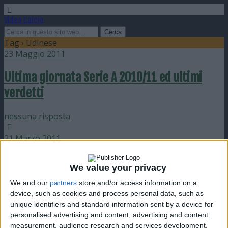
Video Calcio
Tag › Udinese
23 Maggio 2011
Ultima giornata Serie A 2010/11 ed ultimi
verdetti
nessuna risposta
21 Marzo 2011
Milan sconfitto a Palermo. Inter e Napoli si
We value your privacy
riavvicinano
We and our
partners
store and/or access information on a
device, such as cookies and process personal data, such as
1 risposta
unique identifiers and standard information sent by a device for
personalised advertising and content, advertising and content
11 Settembre 2010
measurement, audience research and services development.