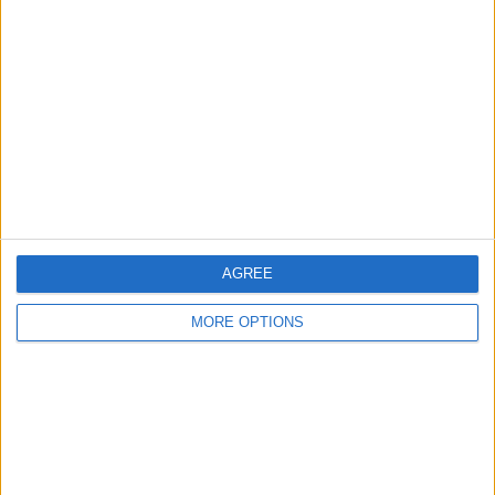
27 Febbraio 2009
Male le italiane in Coppa Uefa. Milan
eliminato.
nessuna risposta
4 Dicembre 2008
Coppa Uefa: Udinese ok, brutta sconfitta per
la Samp
AGREE
MORE OPTIONS
nessuna risposta
1 Dicembre 2008
Inter vittoriosa e a +6. Milan ko con il
Palermo