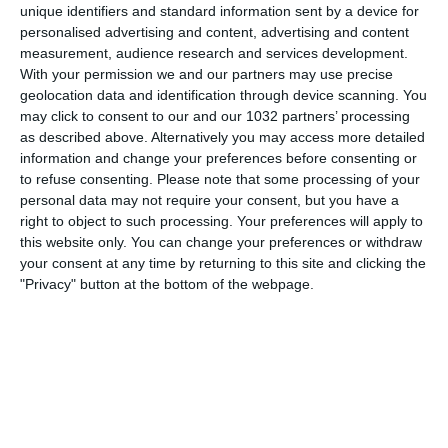
unique identifiers and standard information sent by a device for
personalised advertising and content, advertising and content
25 MARZO 2016
measurement, audience research and services development.
Nuove istruzioni di sicurezza dello
With your permission we and our partners may use precise
stadio
geolocation data and identification through device scanning. You
may click to consent to our and our 1032 partners’ processing
as described above. Alternatively you may access more detailed
NESSUNA RISPOSTA
information and change your preferences before consenting or
to refuse consenting.
Please note that some processing of your
31 OTTOBRE 2015
personal data may not require your consent, but you have a
Conoscete le istruzioni di sicurezza…
right to object to such processing. Your preferences will apply to
dello stadio?
this website only. You can change your preferences or withdraw
your consent at any time by returning to this site and clicking the
"Privacy" button at the bottom of the webpage.
NESSUNA RISPOSTA
13 AGOSTO 2010
Spot medievale Pepsi con Totti,
Beckham, Ronaldinho…
NESSUNA RISPOSTA