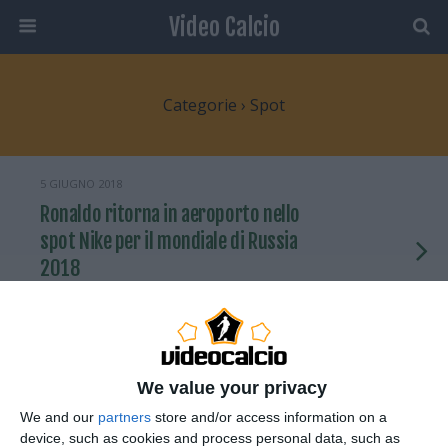
Video Calcio
Categorie ›
Spot
5 GIUGNO 2018
Ronaldo ritorna in aeroporto nello
spot Nike per il mondiale di Russia
2018
NESSUNA RISPOSTA
14 APRILE 2016
Spot Nike: dal campetto allo stadio
We value your privacy
We and our
partners
store and/or access information on a
NESSUNA RISPOSTA
device, such as cookies and process personal data, such as