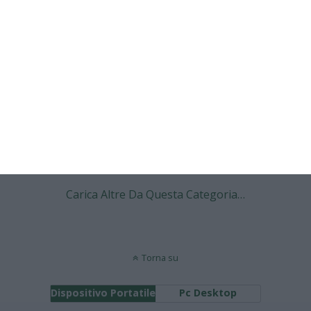
4 APRILE 2009
Ibrahimovic e lo spot Mediaset: “the
making of”
NESSUNA RISPOSTA
21 GIUGNO 2008
Spot Euro 2008: Ribery vs. Toni
NESSUNA RISPOSTA
Carica Altre Da Questa Categoria…
Torna su
Dispositivo Portatile
Pc Desktop