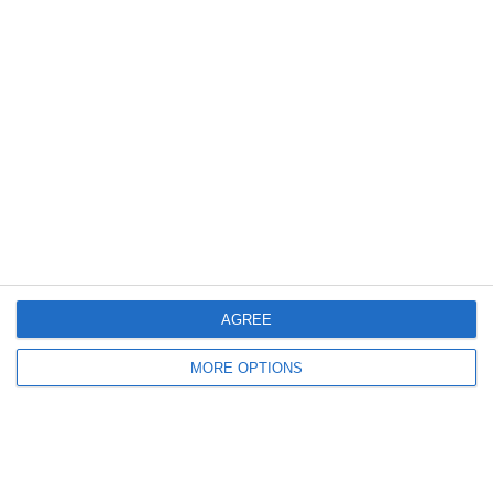
5 MARZO 2010
Spot Nike: Marek Hamsik come Rocky
Balboa
NESSUNA RISPOSTA
15 DICEMBRE 2009
Ronaldinho fa 44 palleggi bendato
ma…
NESSUNA RISPOSTA
AGREE
28 NOVEMBRE 2009
MORE OPTIONS
Spot Nike – Maldini contro Pazzini
NESSUNA RISPOSTA