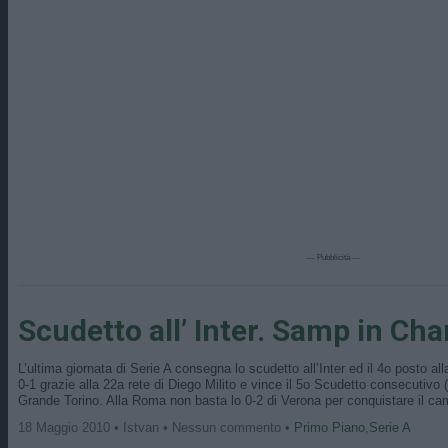
--- Pubblicità ---
Scudetto all’ Inter. Samp in Ch
L’ultima giornata di Serie A consegna lo scudetto all’Inter ed il 4o posto all
0-1 grazie alla 22a rete di Diego Milito e vince il 5o Scudetto consecutivo
Grande Torino. Alla Roma non basta lo 0-2 di Verona per conquistare il c
18 Maggio 2010 • Istvan • Nessun commento •
Primo Piano
,
Serie A