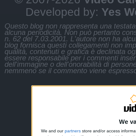
Developed by:
Yes W
Questo blog non rappresenta una testata 
alcuna periodicità. Non può pertanto consi
n. 62 del 7.03.2001. L'autore non ha alcuna 
blog fornisca questi collegamenti non impli
qualità, contenuti e grafica è declinata og
essere responsabile per i commenti inseri
dell'immagine o dell'onorabilità di persone
nemmeno se il commento viene espresso
We va
We and our
partners
store and/or access informa