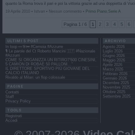
quanto la Roma trova il pari e poi la vittoria grazie ad una doppietta di Vuc
19 Aprile 2010 • Istvan • Nessun commento •
Primo Piano
,
Serie A
Pagina 1 / 6
1
2
3
4
5
6
ULTIMI 5 POST
ARCHIVIO
In loop 👀🎯⏮️ #Cernoia #Azzurre
Agosto 2026
🎙️ Le parole del Ct Roberto Mancini 🇮🇹 #Nazionale
Luglio 2026
#Azzurri
Giugno 2026
COME SI ORGANIZZA UN RITIRO?”600 CINESINI,
Maggio 2026
5 CAMION DI ROBAE 50 PALLONI…”
Aprile 2026
IL DIRETTORE SPORTIVO PIÙ GIOVANE DEL
Marzo 2026
CALCIO ITALIANO
Febbraio 2026
Rivaldo al Milan: un flop colossale
Gennaio 2026
Dicembre 2025
PAGINE
Novembre 2025
Ottobre 2025
Contatti
Settembre 2025
Staff
Privacy Policy
TOOLS
Registrati
Accedi
© 2007-2026
Video Cal