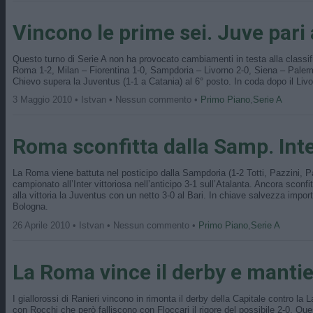
Vincono le prime sei. Juve pari 
Questo turno di Serie A non ha provocato cambiamenti in testa alla classif
Roma 1-2, Milan – Fiorentina 1-0, Sampdoria – Livorno 2-0, Siena – Palermo 
Chievo supera la Juventus (1-1 a Catania) al 6° posto. In coda dopo il Liv
3 Maggio 2010 • Istvan • Nessun commento •
Primo Piano
,
Serie A
Roma sconfitta dalla Samp. Inter
La Roma viene battuta nel posticipo dalla Sampdoria (1-2 Totti, Pazzini, Pa
campionato all’Inter vittoriosa nell’anticipo 3-1 sull’Atalanta. Ancora sconfi
alla vittoria la Juventus con un netto 3-0 al Bari. In chiave salvezza import
Bologna.
26 Aprile 2010 • Istvan • Nessun commento •
Primo Piano
,
Serie A
La Roma vince il derby e mantie
I giallorossi di Ranieri vincono in rimonta il derby della Capitale contro la
con Rocchi che però falliscono con Floccari il rigore del possibile 2-0. Quest