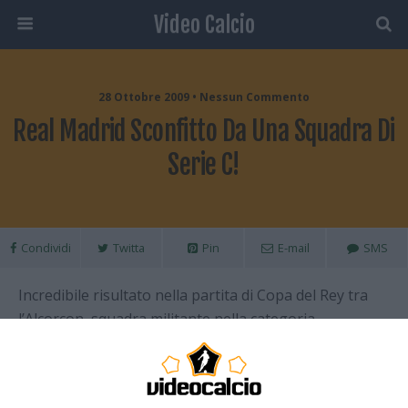
Video Calcio
28 Ottobre 2009 • Nessun Commento
Real Madrid Sconfitto Da Una Squadra Di
Serie C!
Condividi
Twitta
Pin
E-mail
SMS
Incredibile risultato nella partita di Copa del Rey tra
l’Alcorcon, squadra militante nella categoria
corrispondente alla nostra serie C, e il Real Madrid
galattico. I padroni di casa si sono imposti 4-0 sulle
merengues
grazie alla tripletta di Ernesto ed al goal di