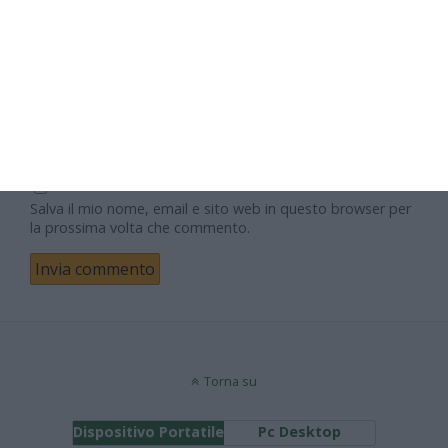
Email
Sito web
Salva il mio nome, email e sito web in questo browser per
la prossima volta che commento.
Torna su
Dispositivo Portatile
Pc Desktop