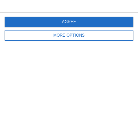
AGREE
Lascia un commento
MORE OPTIONS
Il tuo indirizzo email non sarà pubblicato.
I campi
obbligatori sono contrassegnati
*
Commento
*
Nome