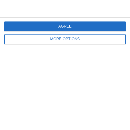
River Plate
AGREE
Lascia un commento
MORE OPTIONS
Il tuo indirizzo email non sarà pubblicato.
I campi
obbligatori sono contrassegnati
*
Commento
*