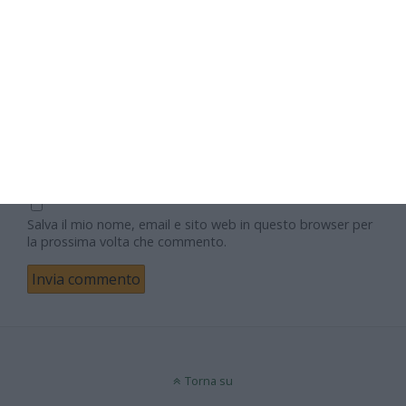
Nome
Email
Sito web
Salva il mio nome, email e sito web in questo browser per
la prossima volta che commento.
Torna su