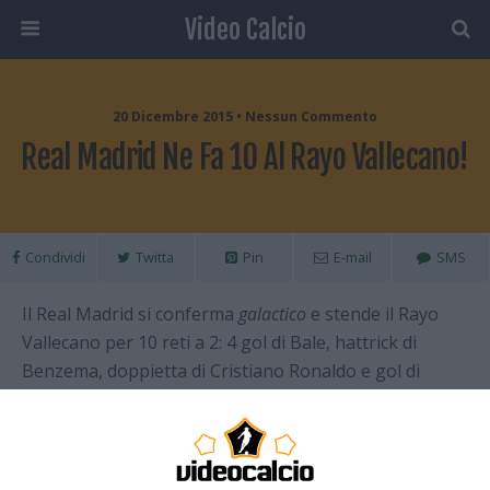
Video Calcio
20 Dicembre 2015 • Nessun Commento
Real Madrid Ne Fa 10 Al Rayo Vallecano!
Condividi
Twitta
Pin
E-mail
SMS
Il Real Madrid si conferma
galactico
e stende il Rayo
Vallecano per 10 reti a 2: 4 gol di Bale, hattrick di
Benzema, doppietta di Cristiano Ronaldo e gol di
Danilo. L’ampio risultato è dovuto anche alla doppia
inferiorità numerica degli ospiti che hanno giocato più
di un’ora in 9 uomini infatti al 12′ il punteggio era 1-2.