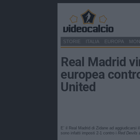
STORIE
ITALIA
EUROPA
MO
Real Madrid v
europea contr
United
E’ il Real Madrid di Zidane ad aggiudicarsi i
sono infatti imposti 2-1 contro i
Red Devils
a