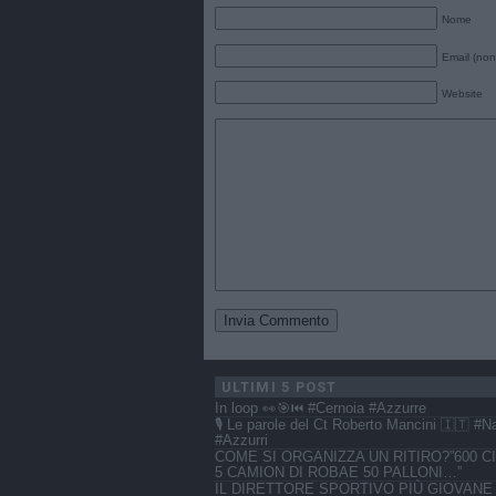
Nome
Email (non
Website
ULTIMI 5 POST
In loop 👀🎯⏮️ #Cernoia #Azzurre
🎙️ Le parole del Ct Roberto Mancini 🇮🇹 #N
#Azzurri
COME SI ORGANIZZA UN RITIRO?”600 CI
5 CAMION DI ROBAE 50 PALLONI…”
IL DIRETTORE SPORTIVO PIÙ GIOVANE