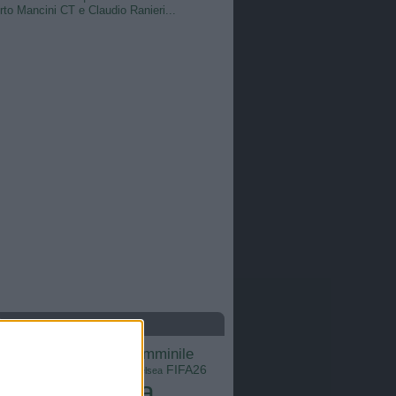
to Mancini CT e Claudio Ranieri...
S
calcio femminile
Barcellona
Brasile
Champions League
FIFA26
ns
Chelsea
Italia
Inter