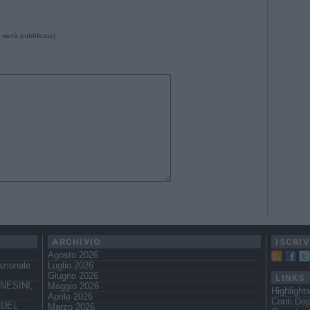
 verrà pubblicata)
ARCHIVIO
ISCRIV
Agosto 2026
azionale
Luglio 2026
Giugno 2026
LINKS
NESINI,
Maggio 2026
Highlight
Aprile 2026
Conti Dep
 DEL
Marzo 2026