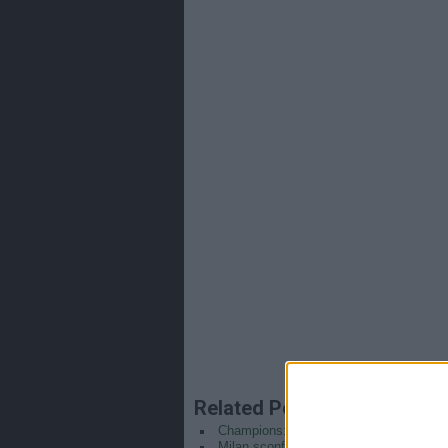
Related Posts
Champions: Fiorentina e Milan eliminati
Milan sconfitto dal Manchester United.