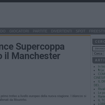
NDO
GIOCATORI
PARTITE
DIVERTENTI
SPOT
FREESTY
CER
ince Supercoppa
o il Manchester
ARTI
In lo
🎙️ L
COME
CINESIN
IL 
DEL...
Rival
Le pa
l primo trofeo a livello europeo della nuova stagione. I
blancos
si
Ranie
llenati da Mourinho.
IL T
LORE