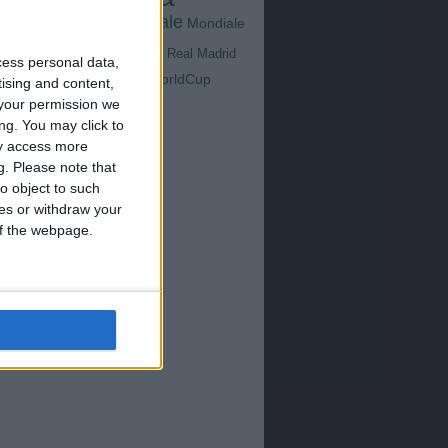
Goals
na
Milan
tus
Mondiale
Mondiale
Lazio
Nazionale
poli
Real Madrid
cess personal data,
Serie A
WorldCup
Sampdoria
tising and content,
up2026
your permission we
ng. You may click to
ay access more
g.
Please note that
o object to such
ces or withdraw your
 of the webpage.