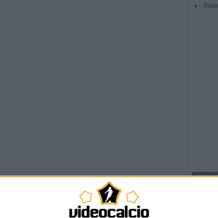
Rober
TAG
Argentina
Champio
 Cade anche il Real Madrid