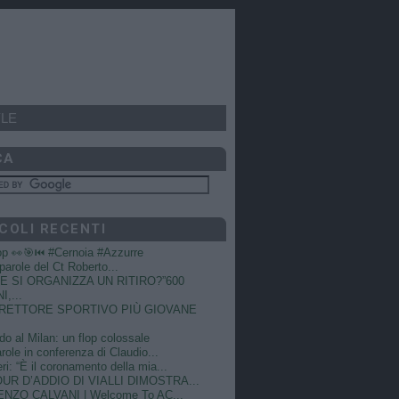
LE
CA
COLI RECENTI
op 👀🎯⏮️ #Cernoia #Azzurre
e parole del Ct Roberto...
 SI ORGANIZZA UN RITIRO?”600
I,...
DIRETTORE SPORTIVO PIÙ GIOVANE
do al Milan: un flop colossale
role in conferenza di Claudio...
ri: “È il coronamento della mia...
OUR D’ADDIO DI VIALLI DIMOSTRA...
NZO CALVANI | Welcome To AC...