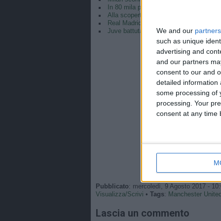
In 80 mila per Cristiano Ronaldo
Alla scoperta di… Tahith Chong
Real Madrid batte Liverpool e vince l
We and our
partners
Juve battuta, il Real Madrid vince la 
such as unique ident
advertising and con
and our partners may
consent to our and o
detailed information
some processing of y
processing. Your pre
consent at any time b
M
Pubblicato
: mercoledì, 9 Agosto 2017 - 10
Visualizza/Scrivi
•
Tags
:
Manchester Unite
Lascia un commento