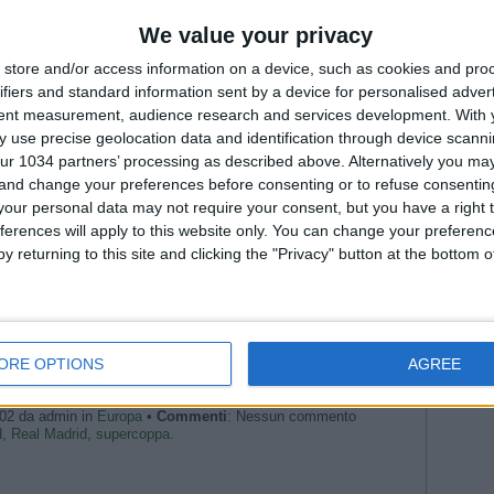
Fiorenti
Juven
We value your privacy
a sua 13a Champions League
2026
Na
store and/or access information on a device, such as cookies and pro
Champions League 2016/17
Roma
--- Pubblicità ---
ifiers and standard information sent by a device for personalised adver
WorldC
tent measurement, audience research and services development.
With 
 use precise geolocation data and identification through device scanni
ur 1034 partners’ processing as described above. Alternatively you m
 and change your preferences before consenting or to refuse consentin
our personal data may not require your consent, but you have a right t
ferences will apply to this website only. You can change your preferen
y returning to this site and clicking the "Privacy" button at the bottom
ORE OPTIONS
AGREE
--- Pubblicità ---
:02 da admin in
Europa
•
Commenti
: Nessun commento
d
,
Real Madrid
,
supercoppa
.