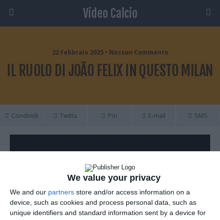
Video Calcio
22 Febbraio 2025 • Nessun Commento
IL RUOLO DI JOÃO FELIX IN QUESTO MILAN
Condividi
Twitta
Pin
E-mail
SMS
We value your privacy
We and our
partners
store and/or access information on a
device, such as cookies and process personal data, such as
unique identifiers and standard information sent by a device for