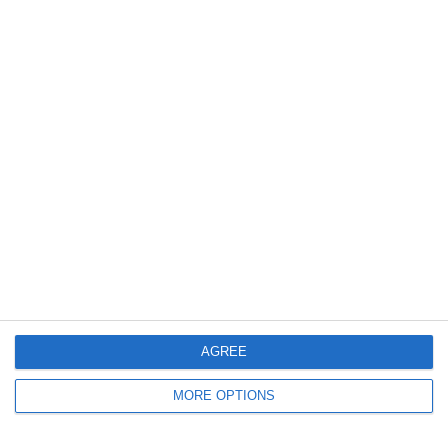
Articolo Precedente
Articolo Successivo
Highlights: Italia-Germania
IL CASSETTO DEI RICORDI DI
1-0 | Under 17 Femminile |
MARCUS THURAM
Amichevole
Lascia un commento
Il tuo indirizzo email non sarà pubblicato.
I campi
obbligatori sono contrassegnati
*
Commento
*
AGREE
MORE OPTIONS