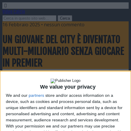
Video Calcio
16 Febbraio 2025 • nessun commento
UN GIOVANE DEL CITY È DIVENTATO
MULTI-MILIONARIO SENZA GIOCARE
IN PREMIER
Condividi
Twitta
Pin
E-mail
SMS
We value your privacy
We and our
partners
store and/or access information on a
device, such as cookies and process personal data, such as
unique identifiers and standard information sent by a device for
personalised advertising and content, advertising and content
measurement, audience research and services development.
With your permission we and our partners may use precise