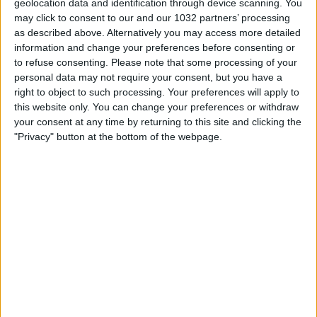
geolocation data and identification through device scanning. You
may click to consent to our and our 1032 partners’ processing
as described above. Alternatively you may access more detailed
information and change your preferences before consenting or
to refuse consenting.
Please note that some processing of your
personal data may not require your consent, but you have a
right to object to such processing. Your preferences will apply to
this website only. You can change your preferences or withdraw
Related Posts
your consent at any time by returning to this site and clicking the
"Privacy" button at the bottom of the webpage.
MONDIALE, NAZIONALE e CALCIOMERCATO: il
punto su quello che sta succedendo | Il Mio
Pensiero
DOMANI IN CAMPO LE BIG, SCORPACCIATA DI
SERIE A! PARLIAMONE INSIEME
Messi e Maradona – STA(VA)MO IN DIRETTA |
Fabio Caressa
LA ROMA SAREBBE CAMPIONE D’ITALIA NEL 2025
Europa League: Liverpool sconfitto
Remi Gaillard “Mettila dove vuoi”
Categorie:
Storie