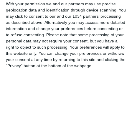
With your permission we and our partners may use precise
geolocation data and identification through device scanning. You
may click to consent to our and our 1034 partners’ processing
as described above. Alternatively you may access more detailed
information and change your preferences before consenting or
to refuse consenting.
Please note that some processing of your
Gli azzurri hanno raggiunto la città olandese che lunedì 7
personal data may not require your consent, but you have a
settembre ospiterà la partita di Nations League contro i
right to object to such processing. Your preferences will apply to
Paesi Bassi I canali web ufficiali di Vivo Azzurro e delle
this website only. You can change your preferences or withdraw
Nazionali Italiane di Calcio Sito: http://www.figc.it
your consent at any time by returning to this site and clicking the
Facebook: http://www.facebook.com/NazionaleCalcio
"Privacy" button at the bottom of the webpage.
Twitter: https://twitter.com/Vivo_Azzurro
Instagram: http://instagram.com/azzurri
Related Posts
In loop 👀🎯⏮️ #Cernoia #Azzurre
🎙️ Le parole del Ct Roberto Mancini 🇮🇹 #Nazionale
#Azzurri
Le parole in conferenza di Claudio Ranieri 🗣️
#Nazionale #Azzurri