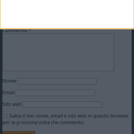
Il tuo indirizzo email non sarà pubblicato.
I campi
obbligatori sono contrassegnati
*
Commento
*
Nome
Email
Sito web
Salva il mio nome, email e sito web in questo browser
per la prossima volta che commento.