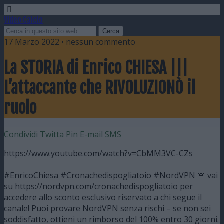
Video Calcio
17 Marzo 2022 • nessun commento
La STORIA di Enrico CHIESA |||
L’attaccante che RIVOLUZIONÒ il
ruolo
Condividi
Twitta
Pin
E-mail
SMS
https://www.youtube.com/watch?v=CbMM3VC-CZs
#EnricoChiesa #Cronachedispogliatoio #NordVPN 🚨 vai
su https://nordvpn.com/cronachedispogliatoio per
accedere allo sconto esclusivo riservato a chi segue il
canale! Puoi provare NordVPN senza rischi – se non sei
soddisfatto, ottieni un rimborso del 100% entro 30 giorni.