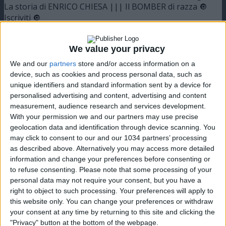
La storia di ENRICO CHIESA ||| Il BOMBER di razza 🔘
Iscriviti 🔘
https://www.youtube.com/channel/UCfmCGVXfpAMSi4PP8
sub_confirmation=1 🔥Twitch 🔥
We value your privacy
https://www.twitch.tv/cronache_di_spogliatoio ◻
Instagram ◻
We and our
partners
store and/or access information on a
https://www.instagram.com/cronache_di_spogliatoio/ ◼
device, such as cookies and process personal data, such as
Facebook ◼
unique identifiers and standard information sent by a device for
https://it-it.facebook.com/cronachedispogliatoio/ 💬
personalised advertising and content, advertising and content
Twitter https://twitter.com/cronachetweet ®Sito Web
measurement, audience research and services development.
https://www.cronachedispogliatoio.it/ 📱Scarica la nostra
With your permission we and our partners may use precise
APP
geolocation data and identification through device scanning. You
may click to consent to our and our 1034 partners’ processing
https://www.cronachedispogliatoio.it/app/ Lo stop, il tiro,
as described above. Alternatively you may access more detailed
quell’attimo di sospensione che segue. Come ogni volta,
information and change your preferences before consenting or
per cercare di immaginare dove andrà il pallone. È una
to refuse consenting.
Please note that some processing of your
routine che qualsiasi attaccante ha imparato a fare sua
personal data may not require your consent, but you have a
sin dalle prime partite giocate con gli amici, un istante che
right to object to such processing. Your preferences will apply to
si dilata all’infinito, tra l’impatto e l’epilogo. Può finire
this website only. You can change your preferences or withdraw
bene, può finire male. Ma c’è anche un caso, raro e
your consent at any time by returning to this site and clicking the
sfortunato, in cui finisce malissimo. Il 30 settembre del
"Privacy" button at the bottom of the webpage.