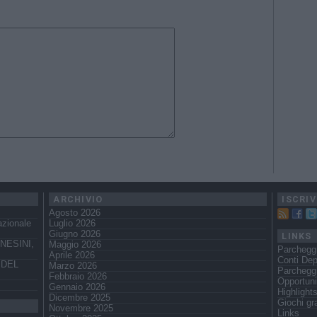
ARCHIVIO
ISCRIV
Agosto 2026
azionale
Luglio 2026
Giugno 2026
LINKS
NESINI,
Maggio 2026
Parcheggi
Aprile 2026
Conti Dep
 DEL
Marzo 2026
Parchegg
Febbraio 2026
Opportuni
Gennaio 2026
Highlight
Dicembre 2025
Giochi gra
Novembre 2025
Links