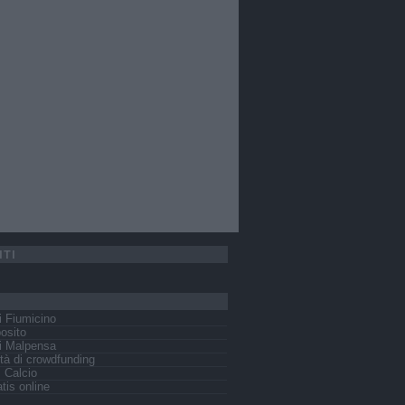
ITI
 Fiumicino
osito
i Malpensa
tà di crowdfunding
s Calcio
tis online