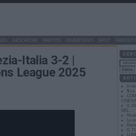
NDO
GIOCATORI
PARTITE
DIVERTENTI
SPOT
FREESTY
CER
zia-Italia 3-2 |
ons League 2025
ARTI
In lo
🎙️ L
COME
CINESIN
IL 
DEL...
Rival
Le pa
Ranie
IL T
LORE