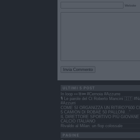
Website
ULTIMI 5 POST
In loop 👀🎯⏮️ #Cernoia #Azzurre
🎙️ Le parole del Ct Roberto Mancini 🇮🇹 #N
#Azzurri
COME SI ORGANIZZA UN RITIRO?”600 CI
5 CAMION DI ROBAE 50 PALLONI…”
IL DIRETTORE SPORTIVO PIÙ GIOVANE
CALCIO ITALIANO
Rivaldo al Milan: un flop colossale
PAGINE