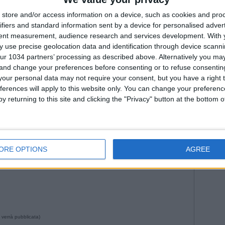
Fiorenti
--- Pubblicità ---
Juven
store and/or access information on a device, such as cookies and pro
ifiers and standard information sent by a device for personalised adver
2026
Na
tent measurement, audience research and services development.
With 
Roma
 use precise geolocation data and identification through device scanni
WorldC
ur 1034 partners’ processing as described above. Alternatively you m
 and change your preferences before consenting or to refuse consentin
our personal data may not require your consent, but you have a right t
ferences will apply to this website only. You can change your preferen
y returning to this site and clicking the "Privacy" button at the bottom
--- Pubblicità ---
ORE OPTIONS
AGREE
da Istvan in
Nazionale
•
Commenti
: Nessun commento
 verrà pubblicata)