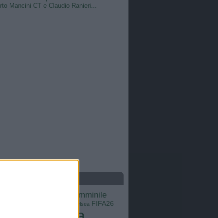
to Mancini CT e Claudio Ranieri...
S
calcio femminile
Barcellona
Brasile
Champions League
FIFA26
ns
Chelsea
Italia
Inter