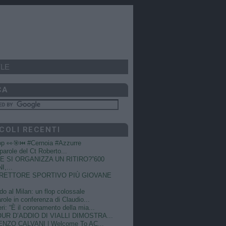
LE
CA
COLI RECENTI
op 👀🎯⏮️ #Cernoia #Azzurre
e parole del Ct Roberto...
 SI ORGANIZZA UN RITIRO?”600
I,...
DIRETTORE SPORTIVO PIÙ GIOVANE
do al Milan: un flop colossale
role in conferenza di Claudio...
ri: “È il coronamento della mia...
OUR D’ADDIO DI VIALLI DIMOSTRA...
NZO CALVANI | Welcome To AC...