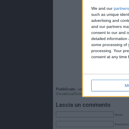
We and our
partners
such as unique ident
advertising and con
and our partners may
consent to our and o
detailed information
some processing of y
processing. Your pre
consent at any time b
M
Pubblicato
: venerdì, 4 Aprile 2025 - 23:03 
Visualizza/Scrivi
•
Tags
:
Italia
,
Nazionale
.
Lascia un commento
Nome
Email (non