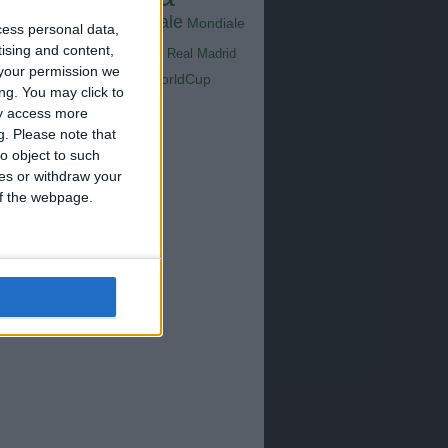
Goals
na
Milan
tus
Mondiale
Mondiale
Lazio
cess personal data,
Nazionale
tising and content,
poli
Real Madrid
Serie A
your permission we
WorldCup
Sampdoria
ng. You may click to
up2026
ay access more
g.
Please note that
o object to such
ces or withdraw your
 of the webpage.