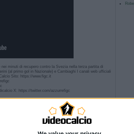
Rober
ei minuti di recupero contro la Svezia nella terza partita di
ni (al primo gol in Nazionale) e Cambiaghi I canali web ufficiali
alcio Sito: https://www.figc.it​​
figc​​
c​
calcio X: https://twitter.com/azzurrefigc
TAG
 #Nazionale #Azzurri
ri 🗣️ #Nazionale #Azzurri
Argentina
riera” | La presentazione del Direttore Tecnico
Champio
rettore tecnico | L’annuncio di Malagò
We value your privacy
Nazionale #Azzurre