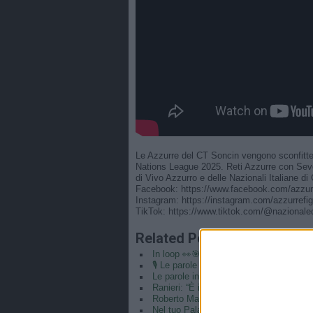
Le Azzurre del CT Soncin vengono sconfitte n
Nations League 2025. Reti Azzurre con Severi
di Vivo Azzurro e delle Nazionali Italiane di C
Facebook: https://www.facebook.com/azzurre
Instagram: https://instagram.com/azzurrefig
TikTok: https://www.tiktok.com/@nazionaledi
Related Posts
In loop 👀🎯⏮️ #Cernoia #Azzurre
🎙️ Le parole del Ct Roberto Mancini 🇮
Le parole in conferenza di Claudio Ranie
Ranieri: “È il coronamento della mia car
Roberto Mancini CT e Claudio Ranieri di
Nel tuo Palazzo può entrare… 👱🏻‍♀️⚽️#