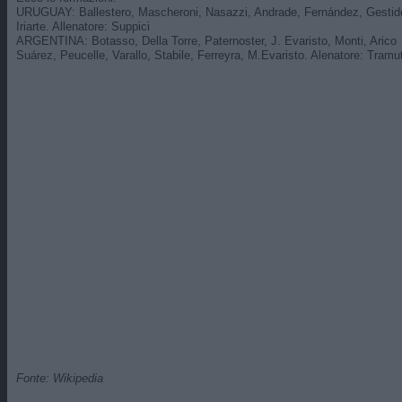
URUGUAY: Ballestero, Mascheroni, Nasazzi, Andrade, Fernández, Gestido
Iriarte. Allenatore: Suppici
ARGENTINA: Botasso, Della Torre, Paternoster, J. Evaristo, Monti, Arico
Suárez, Peucelle, Varallo, Stabile, Ferreyra, M.Evaristo. Alenatore: Tramu
Fonte: Wikipedia