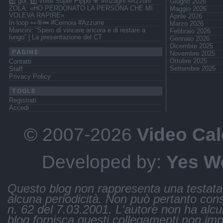
5️⃣ gol, 5️⃣ volte Super Pippo 🎯 #Inzaghi #Azzurri
Giugno 2026
ZOLA: «HO PERDONATO LA PERSONA CHE MI
Maggio 2026
VOLEVA RAPIRE»
Aprile 2026
In loop 👀🎯⏮️ #Cernoia #Azzurre
Marzo 2026
Mancini: “Spero di vincere ancora e di restare a
Febbraio 2026
lungo” | La presentazione del CT
Gennaio 2026
Dicembre 2025
PAGINE
Novembre 2025
Ottobre 2025
Contatti
Settembre 2025
Staff
Privacy Policy
TOOLS
Registrati
Accedi
© 2007-2026
Video Cal
Developed by:
Yes W
Questo blog non rappresenta una testata 
alcuna periodicità. Non può pertanto consi
n. 62 del 7.03.2001. L'autore non ha alcuna 
blog fornisca questi collegamenti non impli