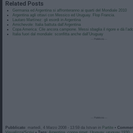
Related Posts
Germania ed Argentina si affronteranno ai quarti del Mondiale 2010
Argentina agli ottavi con Messico ed Uruguay. Flop Francia.
Lautaro Martínez: gli esordi in Argentina
Amichevole: Italia battuta dall’Argentina
Copa America: Cile ancora campione. Messi sbaglia il rigore e dà l’add
Italia fuori dal mondiale: sconfitta anche dall’Uruguay
--- Pubblicità ---
--- Pubblicità ---
Pubblicato
: martedì, 4 Marzo 2008 - 13:59 da Istvan in
Partite
•
Commen
Visualizza/Scrivi
•
Tags
:
Argentina
,
coppa rimet
,
Uruguay
,
uruguay 1930
.