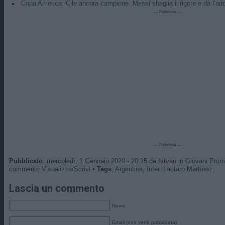
Copa America: Cile ancora campione. Messi sbaglia il rigore e dà l’add
--- Pubblicità ---
--- Pubblicità ---
Pubblicato
: mercoledì, 1 Gennaio 2020 - 20:15 da Istvan in
Giovani Pro
commento
Visualizza/Scrivi
•
Tags
:
Argentina
,
Inter
,
Lautaro Martínez
.
Lascia un commento
Nome
Email (non verrà pubblicata)