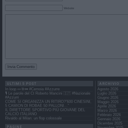
Website
ULTIMI 5 POST
ARCHIVIO
In loop 👀🎯⏮️ #Cernoia #Azzurre
Agosto 2026
🎙️ Le parole del Ct Roberto Mancini 🇮🇹 #Nazionale
Luglio 2026
#Azzurri
Giugno 2026
COME SI ORGANIZZA UN RITIRO?”600 CINESINI,
Maggio 2026
5 CAMION DI ROBAE 50 PALLONI…”
Aprile 2026
IL DIRETTORE SPORTIVO PIÙ GIOVANE DEL
Marzo 2026
CALCIO ITALIANO
Febbraio 2026
Rivaldo al Milan: un flop colossale
Gennaio 2026
Dicembre 2025
PAGINE
Novembre 2025