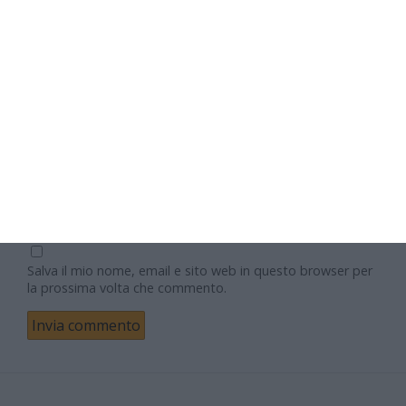
Nome
Email
Sito web
Salva il mio nome, email e sito web in questo browser per
la prossima volta che commento.