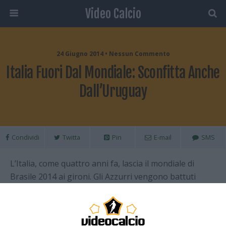
Video Calcio
24 Giugno 2014 • Nessun Commento
Italia Fuori Dal Mondiale: Sconfitta Anche
Dall’Uruguay
Condividi
Twitta
Pin
E-mail
SMS
L’Italia, come quattro anni fa, lascia il mondiale di
Brasile 2014 ai gironi. Gli Azzurri vengono battuti
dall’Uruguay e devono lasciare la più importante
competizione mondiale. Ai sudamericani basta una
rete di Godin, ma i ragazzi possono recriminare per