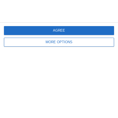
Articolo Precedente
Articolo Successivo
L'Italia Cede Alla Costa
James Rodríguez: Il Talento
Rica E Complica Il Cammino
Colombiano
A Brasile 2014
AGREE
MORE OPTIONS
Lascia un commento
Il tuo indirizzo email non sarà pubblicato.
I campi
obbligatori sono contrassegnati
*
Commento
*