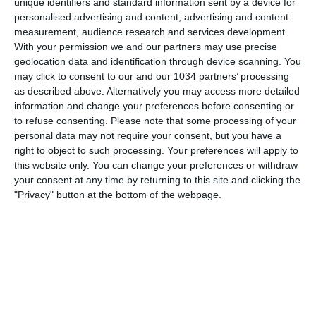
unique identifiers and standard information sent by a device for
personalised advertising and content, advertising and content
27 APRILE 2008
measurement, audience research and services development.
Toni Kroos: il WunderKind della
With your permission we and our partners may use precise
Germania
geolocation data and identification through device scanning. You
may click to consent to our and our 1034 partners’ processing
as described above. Alternatively you may access more detailed
NESSUNA RISPOSTA
information and change your preferences before consenting or
to refuse consenting.
Please note that some processing of your
18 APRILE 2008
personal data may not require your consent, but you have a
Robert Acquafresca
right to object to such processing. Your preferences will apply to
this website only. You can change your preferences or withdraw
your consent at any time by returning to this site and clicking the
NESSUNA RISPOSTA
"Privacy" button at the bottom of the webpage.
25 FEBBRAIO 2008
I migliori 10 goal del campionato
under20 edizione 2007
NESSUNA RISPOSTA