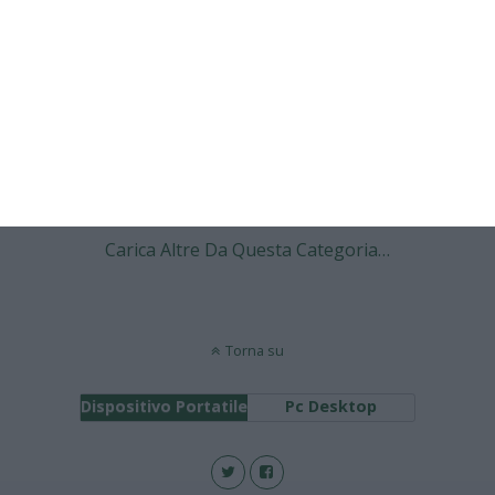
Super Mario Balotelli
1 RISPOSTA
11 DICEMBRE 2007
Ever Maximiliano Banega
NESSUNA RISPOSTA
Carica Altre Da Questa Categoria…
Torna su
Dispositivo Portatile
Pc Desktop