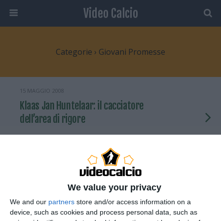
Video Calcio
Categorie ›
Giovani Promesse
15 MAGGIO 2008
Klaas Jan Huntelaar: il cacciatore
dell’area di rigore
1 RISPOSTA
10 MAGGIO 2008
Conosciamo meglio il neo-milanista
We value your privacy
Mathieu Flamini
We and our
partners
store and/or access information on a
device, such as cookies and process personal data, such as
NESSUNA RISPOSTA