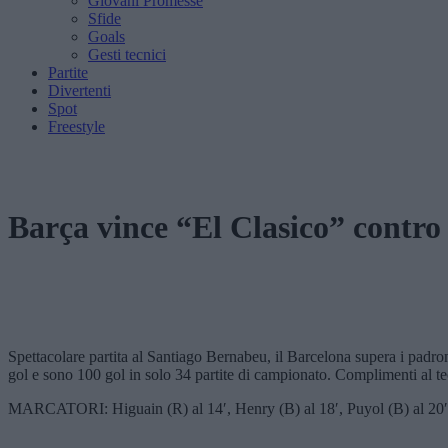
Giovani Promesse
Sfide
Goals
Gesti tecnici
Partite
Divertenti
Spot
Freestyle
Barça vince “El Clasico” contro
Spettacolare partita al Santiago Bernabeu, il Barcelona supera i padroni
gol e sono 100 gol in solo 34 partite di campionato. Complimenti al te
MARCATORI: Higuain (R) al 14′, Henry (B) al 18′, Puyol (B) al 20′, Me