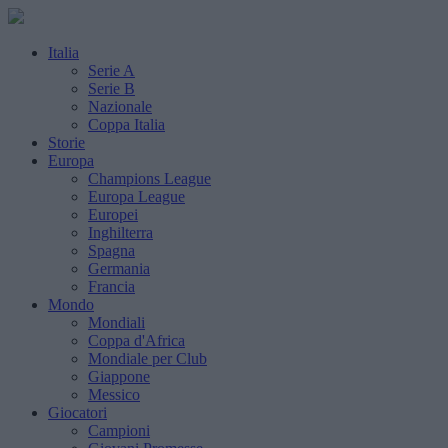
Italia
Serie A
Serie B
Nazionale
Coppa Italia
Storie
Europa
Champions League
Europa League
Europei
Inghilterra
Spagna
Germania
Francia
Mondo
Mondiali
Coppa d'Africa
Mondiale per Club
Giappone
Messico
Giocatori
Campioni