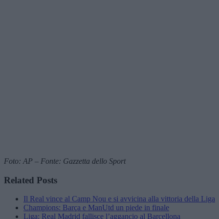
Foto: AP – Fonte: Gazzetta dello Sport
Related Posts
Il Real vince al Camp Nou e si avvicina alla vittoria della Liga
Champions: Barça e ManUtd un piede in finale
Liga: Real Madrid fallisce l’aggancio al Barcellona