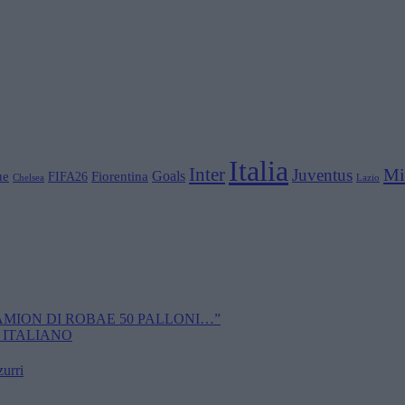
Italia
Inter
Mi
Juventus
Goals
ue
Fiorentina
FIFA26
Chelsea
Lazio
CAMION DI ROBAE 50 PALLONI…”
 ITALIANO
zurri