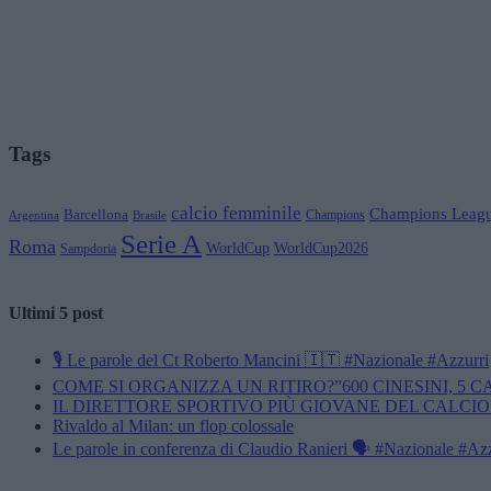
Tags
calcio femminile
Champions Leag
Barcellona
Champions
Brasile
Argentina
Serie A
Roma
WorldCup
WorldCup2026
Sampdoria
Ultimi 5 post
🎙️ Le parole del Ct Roberto Mancini 🇮🇹 #Nazionale #Azzurri
COME SI ORGANIZZA UN RITIRO?”600 CINESINI, 5 
IL DIRETTORE SPORTIVO PIÙ GIOVANE DEL CALCIO
Rivaldo al Milan: un flop colossale
Le parole in conferenza di Claudio Ranieri 🗣️ #Nazionale #Az