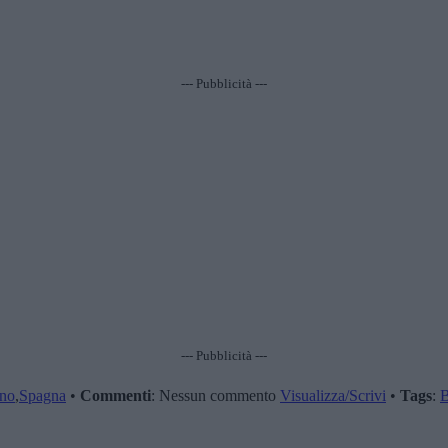
--- Pubblicità ---
--- Pubblicità ---
ano
,
Spagna
•
Commenti
: Nessun commento
Visualizza/Scrivi
•
Tags
:
B