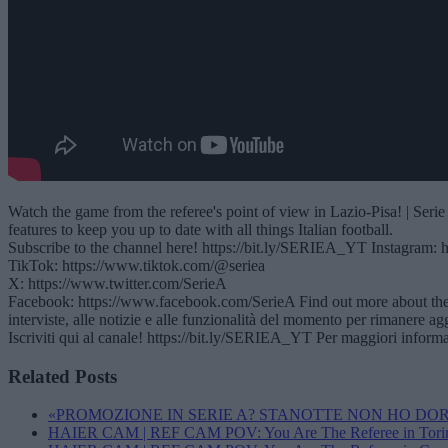
Watch the game from the referee's point of view in Lazio-Pisa! | Serie
features to keep you up to date with all things Italian football.
Subscribe to the channel here! https://bit.ly/SERIEA_YT Instagram: 
TikTok: https://www.tiktok.com/@seriea
X: https://www.twitter.com/SerieA
Facebook: https://www.facebook.com/SerieA Find out more about the Seri
interviste, alle notizie e alle funzionalità del momento per rimanere a
Iscriviti qui al canale! https://bit.ly/SERIEA_YT Per maggiori informaz
Related Posts
«PROMOZIONE IN SERIE A? STANOTTE NON HO DOR
HAIER CAM | REF CAM POV: You Are The Referee in Torin