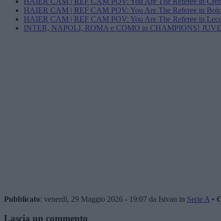
HAIER CAM | REF CAM POV: You Are The Referee in Cre
HAIER CAM | REF CAM POV: You Are The Referee in Bolog
HAIER CAM | REF CAM POV: You Are The Referee in Lec
INTER, NAPOLI, ROMA e COMO in CHAMPIONS! JUVE e MI
Pubblicato
: venerdì, 29 Maggio 2026 - 19:07 da Istvan in
Serie A
•
C
Lascia un commento