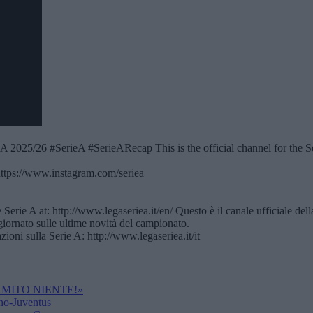
 A 2025/26 #SerieA #SerieARecap This is the official channel for the Ser
https://www.instagram.com/seriea
e A at: http://www.legaseriea.it/en/ Questo è il canale ufficiale della
ggiornato sulle ultime novità del campionato.
ioni sulla Serie A: http://www.legaseriea.it/it
MITO NIENTE!»
o-Juventus