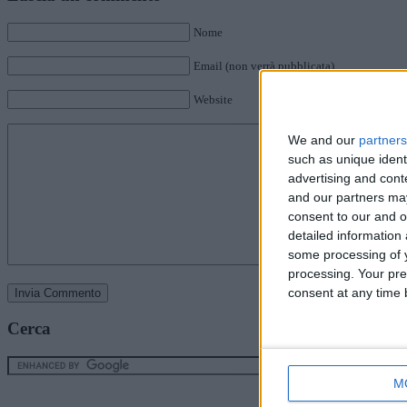
Nome
Email (non verrà pubblicata)
Website
We and our
partners
such as unique ident
advertising and con
and our partners may
consent to our and o
detailed information
some processing of y
processing. Your pre
consent at any time b
Cerca
M