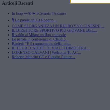
Articoli Recenti
In loop 👀🎯⏮️ #Cernoia #Azzurre
🎙️ Le parole del Ct Roberto...
COME SI ORGANIZZA UN RITIRO?”600 CINESINI,...
IL DIRETTORE SPORTIVO PIÙ GIOVANE DEL...
Rivaldo al Milan: un flop colossale
Le parole in conferenza di Claudio...
Ranieri: “È il coronamento della mia...
IL TOUR D’ADDIO DI VIALLI DIMOSTRA...
LORENZO CALVANI | Welcome To AC...
Roberto Mancini CT e Claudio Ranieri...