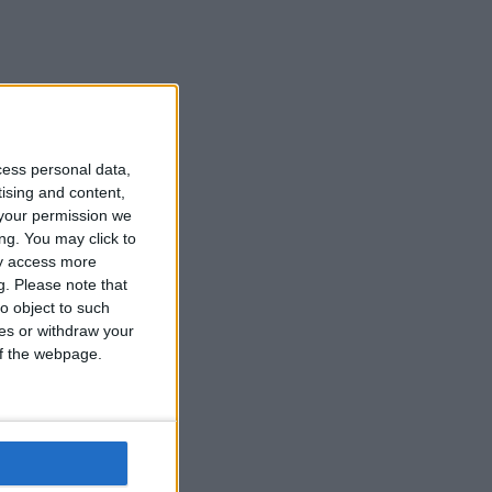
cess personal data,
tising and content,
your permission we
ng. You may click to
ay access more
g.
Please note that
o object to such
ces or withdraw your
 of the webpage.