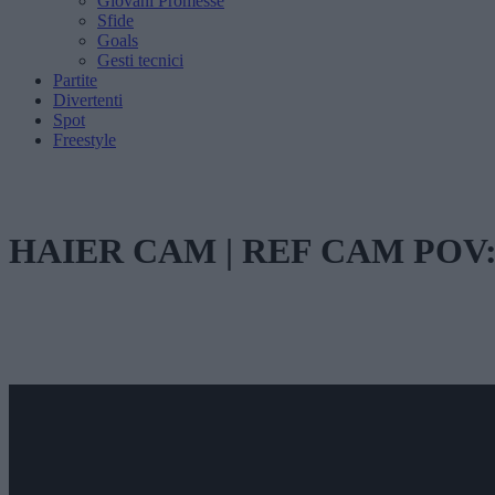
Giovani Promesse
Sfide
Goals
Gesti tecnici
Partite
Divertenti
Spot
Freestyle
HAIER CAM | REF CAM POV: Yo