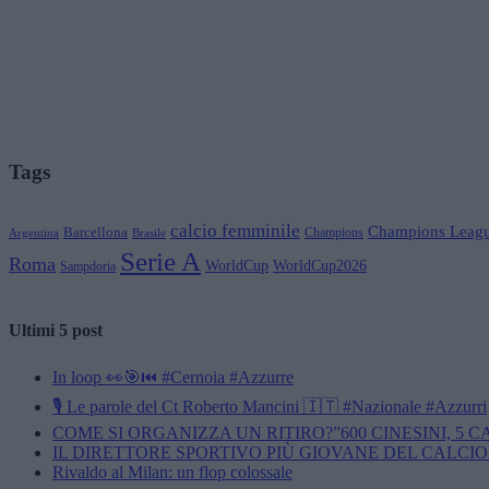
Tags
calcio femminile
Champions Leag
Barcellona
Champions
Brasile
Argentina
Serie A
Roma
WorldCup
WorldCup2026
Sampdoria
Ultimi 5 post
In loop 👀🎯⏮️ #Cernoia #Azzurre
🎙️ Le parole del Ct Roberto Mancini 🇮🇹 #Nazionale #Azzurri
COME SI ORGANIZZA UN RITIRO?”600 CINESINI, 5 
IL DIRETTORE SPORTIVO PIÙ GIOVANE DEL CALCIO
Rivaldo al Milan: un flop colossale