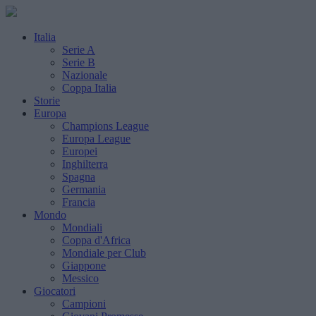
Italia
Serie A
Serie B
Nazionale
Coppa Italia
Storie
Europa
Champions League
Europa League
Europei
Inghilterra
Spagna
Germania
Francia
Mondo
Mondiali
Coppa d'Africa
Mondiale per Club
Giappone
Messico
Giocatori
Campioni