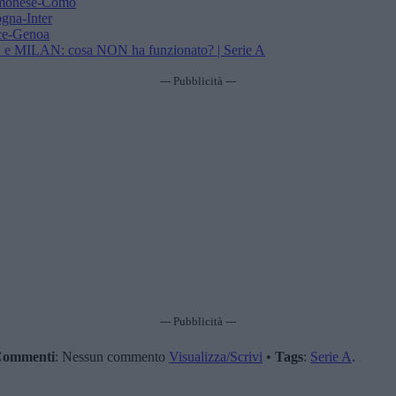
monese-Como
na-Inter
ce-Genoa
LAN: cosa NON ha funzionato? | Serie A
--- Pubblicità ---
--- Pubblicità ---
ommenti
: Nessun commento
Visualizza/Scrivi
•
Tags
:
Serie A
.