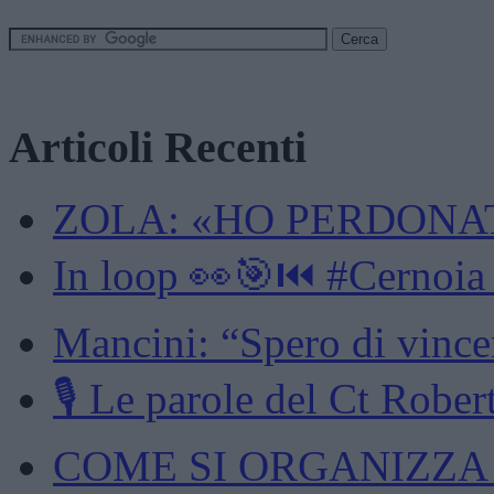
Articoli Recenti
ZOLA: «HO PERDONAT
In loop 👀🎯⏮️ #Cernoia
Mancini: “Spero di vincer
🎙️ Le parole del Ct Robert
COME SI ORGANIZZA U