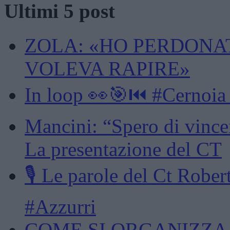
Ultimi 5 post
ZOLA: «HO PERDONA
VOLEVA RAPIRE»
In loop 👀🎯⏮️ #Cernoia
Mancini: “Spero di vincer
La presentazione del CT
🎙️ Le parole del Ct Rob
#Azzurri
COME SI ORGANIZZA U