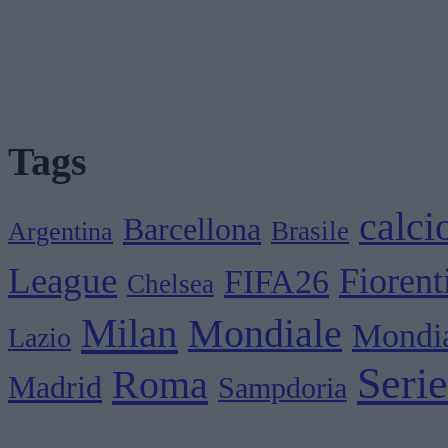
Tags
calci
Barcellona
Brasile
Argentina
League
Fiorent
FIFA26
Chelsea
Milan
Mondiale
Mondia
Lazio
Seri
Roma
Madrid
Sampdoria