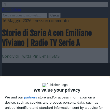
Video Calcio
16 Maggio 2026 • nessun commento
Storie di Serie A con Emiliano
Viviano | Radio TV Serie A
Condividi
Twitta
Pin
E-mail
SMS
We value your privacy
We and our
partners
store and/or access information on a
device, such as cookies and process personal data, such as
unique identifiers and standard information sent by a device for