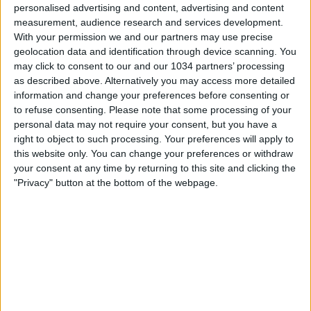
personalised advertising and content, advertising and content
measurement, audience research and services development.
With your permission we and our partners may use precise
geolocation data and identification through device scanning. You
may click to consent to our and our 1034 partners’ processing
as described above. Alternatively you may access more detailed
Storie di Serie A: il format di Radio TV Serie A racconta le
information and change your preferences before consenting or
storie di grandi personaggi che hanno lasciato un segno
to refuse consenting.
Please note that some processing of your
indelebile nel nostro campionato. In questa puntata il
personal data may not require your consent, but you have a
protagonista è #Viviano. L'ex portiere cresciuto nelle
right to object to such processing. Your preferences will apply to
giovanili della Fiorentina ha giocato in Italia con le maglie
this website only. You can change your preferences or withdraw
di Cesena, Brescia, Bologna, Inter, Palermo, Fiorentina,
your consent at any time by returning to this site and clicking the
Sampdoria, Spal e Ascoli, con esperienze all'estero anche
"Privacy" button at the bottom of the webpage.
con Arsenal, Sportiling Lisbona e Fatih Karagumruk |
Radio TV Serie A #SerieA Seguici su Instagram:
https://www.instagram.com/radiotvseriea/ Ascolta qui:
https://legaseriea.it/radiotv Radio Serie A è on air su
radio DAB, visibile anch su DAZN, sito e app Lega Serie A.
#RadioTVSerieA Questo è il canale ufficiale della Serie A,
dove potrai avere accesso ai momenti salienti, alle
interviste, alle notizie e alle funzionalità del momento per