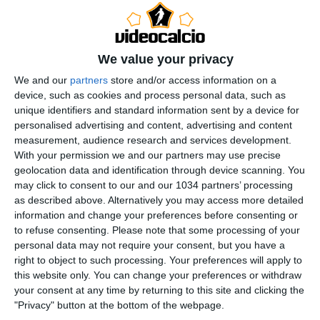
casa contro i greci del Panathinaikos. Pessima prova
dei nerazzurri che probabilmente risentono troppo
della partita vinta sabato scorso contro la Juventus.
We value your privacy
Buona prova invece dei greci, supportati da oltre 5
We and our
partners
store and/or access information on a
mila tifosi, che chiudono in difesa e ripartono in
device, such as cookies and process personal data, such as
contropiede. Il gol vittoria viene siglato al 69′ da
unique identifiers and standard information sent by a device for
Sarriegi dopo che Julio Cesar era riuscito a respingere
personalised advertising and content, advertising and content
measurement, audience research and services development.
il primo tiro. Nel finale Mourinho schiera 5 attaccanti
With your permission we and our partners may use precise
ma il punteggio non cambia. Inter comunque
geolocation data and identification through device scanning. You
qualificata grazie al pari tra Anorthosis e Werder.
may click to consent to our and our 1034 partners’ processing
Passano agli ottavi: Inter, Barcellona, Atletico Madrid e
as described above. Alternatively you may access more detailed
information and change your preferences before consenting or
Liverpool. Lotta a 3 nel girone della Roma, spareggio
to refuse consenting.
Please note that some processing of your
Anorthosis/Panathinaikos nel gruppo B e
personal data may not require your consent, but you have a
Sporting/Shakhtar con i portoghesi favoriti. Ultimo
right to object to such processing. Your preferences will apply to
turno della fase a gironi il 9 e 10 dicembre.
this website only. You can change your preferences or withdraw
your consent at any time by returning to this site and clicking the
Gol/Highlights
"Privacy" button at the bottom of the webpage.