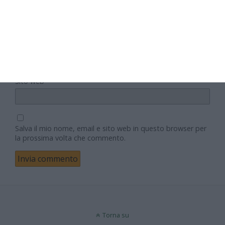
Nome
Email
Sito web
Salva il mio nome, email e sito web in questo browser per
la prossima volta che commento.
Torna su