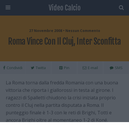
Video Calcio
27 Novembre 2008 • Nessun Commento
Roma Vince Con Il Cluj, Inter Sconfitta
Condividi
Twitta
Pin
E-mail
SMS
La Roma torna dalla fredda Romania con una buona
vittoria che riporta i giallorossi in testa al girone. I
ragazzi di Spalletti chiudono la crisi iniziata proprio
contro il Cluj nella partita disputata a Roma. Il
punteggio finale è 1-3 con le reti di Brighi, Totti e
ancora Brighi oltre al momentaneo 1-2 di Koné.
Pareggio 1-1 tra Chelsea e Bordeaux. L’Inter perde in