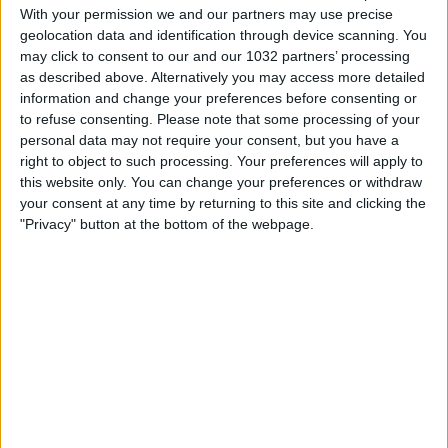
With your permission we and our partners may use precise
geolocation data and identification through device scanning. You
may click to consent to our and our 1032 partners’ processing
as described above. Alternatively you may access more detailed
information and change your preferences before consenting or
to refuse consenting.
Please note that some processing of your
Rivedi le migliori azioni del match tra Napoli e Fiorentina,
personal data may not require your consent, but you have a
finita 2-1 grazie alle reti di Vergara, Gutierrez e Solomon
right to object to such processing. Your preferences will apply to
| Serie A Enilive 2025/26 Questo è il canale ufficiale della
this website only. You can change your preferences or withdraw
Serie A, dove potrai avere accesso ai momenti salienti,
your consent at any time by returning to this site and clicking the
alle interviste, alle notizie e alle funzionalità del momento
"Privacy" button at the bottom of the webpage.
per rimanere aggiornato sulle ultime novità del
campionato.
Iscriviti qui al canale! https://bit.ly/SERIEA_YT Per
maggiori informazioni sulla Serie A:
http://www.legaseriea.it/it
Related Posts
Premier League: Man Utd pari in extremis
La Nazionale italiana al Mondiale 1958 in Svezia