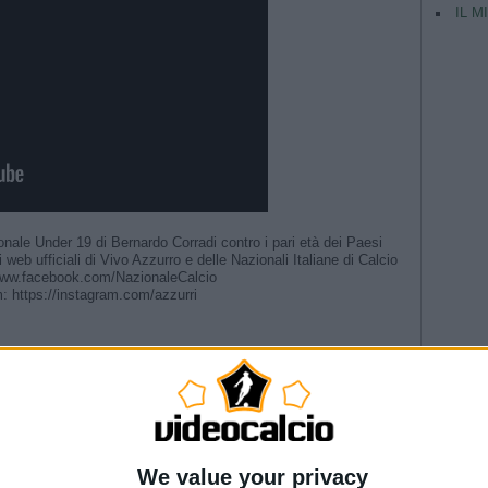
IL M
onale Under 19 di Bernardo Corradi contro i pari età dei Paesi
eb ufficiali di Vivo Azzurro e delle Nazionali Italiane di Calcio
//www.facebook.com/NazionaleCalcio
am: https://instagram.com/azzurri
 #Nazionale #Azzurri
ri 🗣️ #Nazionale #Azzurri
riera” | La presentazione del Direttore Tecnico
TAG
rettore tecnico | L’annuncio di Malagò
Nazionale #Azzurre
Argentina
er 19 | Play-Off FIFA U20 World Cup 2027
Champio
--- Pubblicità ---
We value your privacy