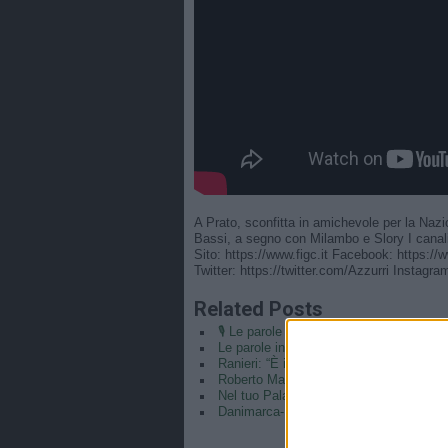
A Prato, sconfitta in amichevole per la Nazi
Bassi, a segno con Milambo e Slory I canali w
Sito: https://www.figc.it Facebook: https:
Twitter: https://twitter.com/Azzurri Instagr
Related Posts
🎙️ Le parole del Ct Roberto Mancini 🇮
Le parole in conferenza di Claudio Ranie
Ranieri: “È il coronamento della mia car
Roberto Mancini CT e Claudio Ranieri di
Nel tuo Palazzo può entrare… 👱🏻‍♀️⚽️#
Danimarca-ITALIA 0-0 (5-4 d.c.r.) | Und