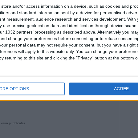
Fiorenti
Juven
store and/or access information on a device, such as cookies and pro
ifiers and standard information sent by a device for personalised adver
2026
Na
tent measurement, audience research and services development.
With 
Roma
 use precise geolocation data and identification through device scanni
WorldC
ur 1032 partners’ processing as described above. Alternatively you m
 and change your preferences before consenting or to refuse consentin
our personal data may not require your consent, but you have a right t
ferences will apply to this website only. You can change your preferen
y returning to this site and clicking the "Privacy" button at the bottom
--- Pubblicità ---
:22 da Istvan in
Nazionale
•
Commenti
: Nessun commento
ORE OPTIONS
AGREE
 verrà pubblicata)