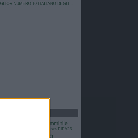
IGLIOR NUMERO 10 ITALIANO DEGLI...
S
calcio femminile
Barcellona
Brasile
Champions League
FIFA26
ns
Chelsea
Italia
Inter