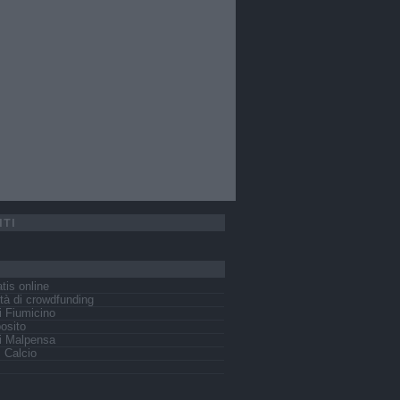
ITI
tis online
tà di crowdfunding
 Fiumicino
osito
i Malpensa
s Calcio