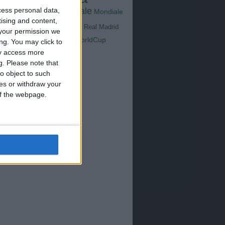
Goals
na
Milan
tus
cess personal data,
Mondiale
Mondiale
Lazio
Nazionale
tising and content,
poli
Real Madrid
your permission we
Serie A
WorldCup
Sampdoria
ng. You may click to
up2026
ay access more
g.
Please note that
o object to such
ces or withdraw your
 of the webpage.