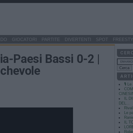
NDO
GIOCATORI
PARTITE
DIVERTENTI
SPOT
FREESTY
CER
lia-Paesi Bassi 0-2 |
ichevole
ARTI
🎙️ L
COME
CINESIN
IL 
DEL...
Rival
Le pa
Ranie
IL T
LORE
Rober