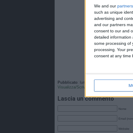
We and our
partners
such as unique ident
advertising and con
and our partners may
consent to our and o
detailed information
some processing of y
processing. Your pre
consent at any time b
Pubblicato
: lunedì, 11 Settembre 2023 - 21
M
Visualizza/Scrivi
•
Tags
:
Italia
,
Nazionale
.
Lascia un commento
Nome
Email (non
Website