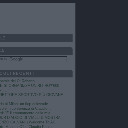
LE
CA
COLI RECENTI
e parole del Ct Roberto...
 SI ORGANIZZA UN RITIRO?”600
I,...
DIRETTORE SPORTIVO PIÙ GIOVANE
do al Milan: un flop colossale
role in conferenza di Claudio...
ri: “È il coronamento della mia...
OUR D’ADDIO DI VIALLI DIMOSTRA...
NZO CALVANI | Welcome To AC...
to Mancini CT e Claudio Ranieri...