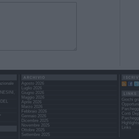
ARCHIVIO
ISCRIV
azionale
Agosto 2026
Luglio 2026
NESINI,
Giugno 2026
LINKS
Maggio 2026
Giochi gra
 DEL
Aprile 2026
Opportuni
Marzo 2026
Parcheggi
Febbraio 2026
Conti Dep
️
Gennaio 2026
Parchegg
Dicembre 2025
Highlight
Novembre 2025
Links
Ottobre 2025
Settembre 2025