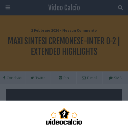
Video Calcio
2 Febbraio 2026 • Nessun Commento
MAXI SINTESI CREMONESE-INTER 0-2 |
EXTENDED HIGHLIGHTS
Condividi
Twitta
Pin
E-mail
SMS