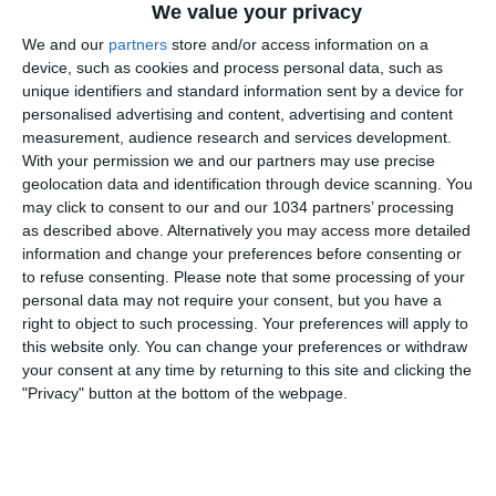
We value your privacy
We and our
partners
store and/or access information on a
device, such as cookies and process personal data, such as
unique identifiers and standard information sent by a device for
personalised advertising and content, advertising and content
measurement, audience research and services development.
With your permission we and our partners may use precise
Rivedi le migliori azioni del match tra Cremonese e
geolocation data and identification through device scanning. You
Inter, finita 0-2 grazie alle reti di Lautaro Martinez e
may click to consent to our and our 1034 partners’ processing
Zielinski | Serie A Enilive 2025/26 Questo è il canale
as described above. Alternatively you may access more detailed
information and change your preferences before consenting or
ufficiale della Serie A, dove potrai avere accesso ai
to refuse consenting.
Please note that some processing of your
momenti salienti, alle interviste, alle notizie e alle
personal data may not require your consent, but you have a
funzionalità del momento per rimanere aggiornato
right to object to such processing. Your preferences will apply to
sulle ultime novità del campionato.
this website only. You can change your preferences or withdraw
your consent at any time by returning to this site and clicking the
Iscriviti qui al canale! https://bit.ly/SERIEA_YT Per
"Privacy" button at the bottom of the webpage.
maggiori informazioni sulla Serie A:
http://www.legaseriea.it/it
Related Posts