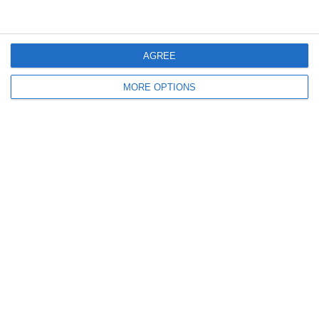
AGREE
Lascia un commento
MORE OPTIONS
Il tuo indirizzo email non sarà pubblicato.
I campi
obbligatori sono contrassegnati
*
Commento
*
Nome