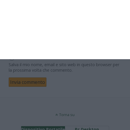
Email
Sito web
Salva il mio nome, email e sito web in questo browser per
la prossima volta che commento.
Torna su
Dispositivo Portatile
Pc Desktop