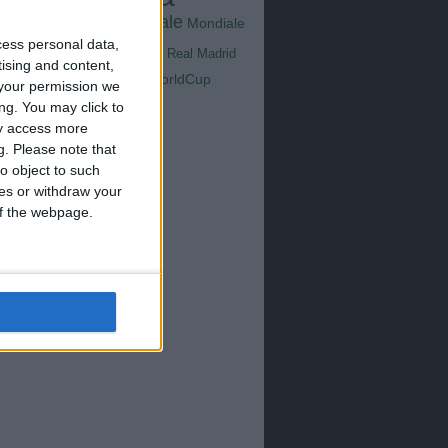
Goals
na
Milan
tus
Mondiale
Mondiale
Lazio
Nazionale
cess personal data,
poli
Real Madrid
tising and content,
Serie A
WorldCup
Sampdoria
your permission we
up2026
ng. You may click to
ay access more
g.
Please note that
o object to such
ces or withdraw your
 of the webpage.