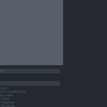
ITI
osito
tà di crowdfunding
tis online
s Calcio
i Malpensa
 Fiumicino