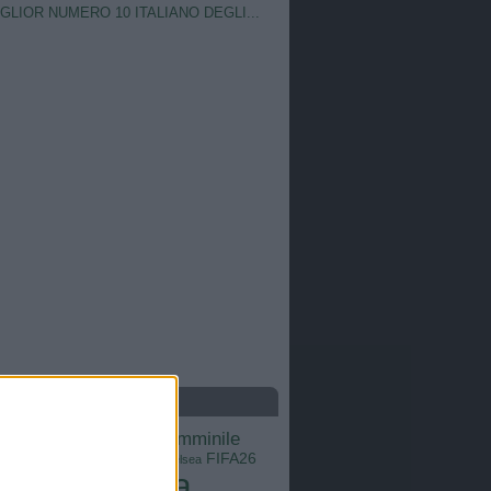
IGLIOR NUMERO 10 ITALIANO DEGLI...
S
calcio femminile
Barcellona
Brasile
Champions League
FIFA26
ns
Chelsea
Italia
Inter