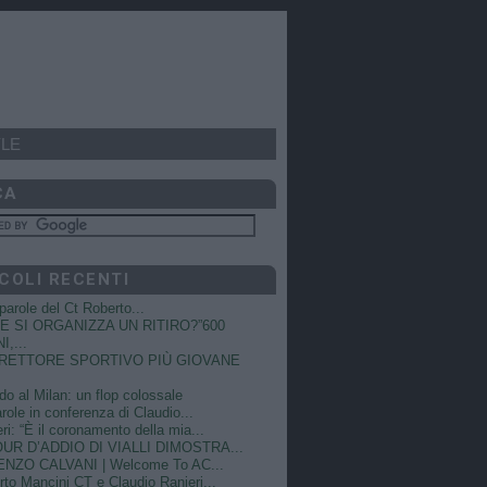
LE
CA
COLI RECENTI
e parole del Ct Roberto...
 SI ORGANIZZA UN RITIRO?”600
I,...
DIRETTORE SPORTIVO PIÙ GIOVANE
do al Milan: un flop colossale
role in conferenza di Claudio...
ri: “È il coronamento della mia...
OUR D’ADDIO DI VIALLI DIMOSTRA...
NZO CALVANI | Welcome To AC...
to Mancini CT e Claudio Ranieri...