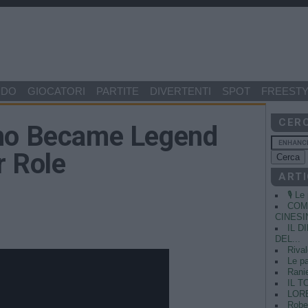
NDO
GIOCATORI
PARTITE
DIVERTENTI
SPOT
FREESTY
CER
Who Became Legend
r Role
ARTI
🎙️ L
COME
CINESIN
IL 
DEL...
Rival
Le pa
Ranie
IL T
LORE
Rober