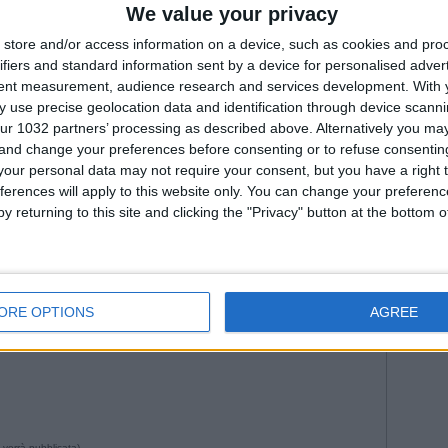
Fiorenti
We value your privacy
 Team
Juven
--- Pubblicità ---
store and/or access information on a device, such as cookies and pro
2026
Na
ifiers and standard information sent by a device for personalised adver
Roma
tent measurement, audience research and services development.
With 
WorldC
 use precise geolocation data and identification through device scanni
ur 1032 partners’ processing as described above. Alternatively you m
 and change your preferences before consenting or to refuse consentin
our personal data may not require your consent, but you have a right t
ferences will apply to this website only. You can change your preferen
y returning to this site and clicking the "Privacy" button at the bottom
--- Pubblicità ---
ORE OPTIONS
AGREE
42 da Istvan in
Goals
,
Partite
•
Commenti
: Nessun commento
 verrà pubblicata)