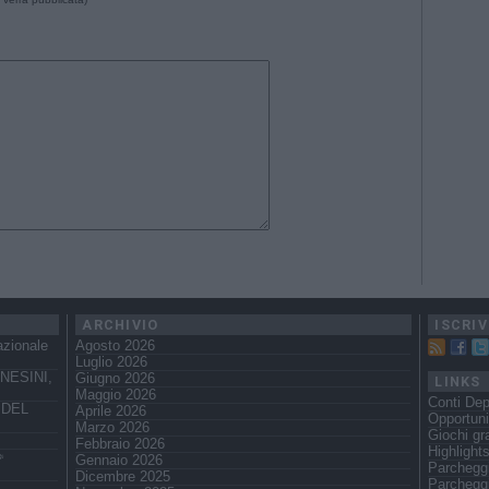
ARCHIVIO
ISCRIV
azionale
Agosto 2026
Luglio 2026
NESINI,
Giugno 2026
LINKS
Maggio 2026
Conti Dep
 DEL
Aprile 2026
Opportuni
Marzo 2026
Giochi gra
Febbraio 2026
Highlight
️
Gennaio 2026
Parchegg
Dicembre 2025
Parcheggi