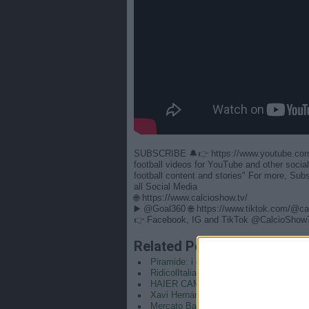
SUBSCRIBE 🔔👉 https://www.youtube.com/
football videos for YouTube and other social
football content and stories" For more, Sub
all Social Media
🌐 https://www.calcioshow.tv/
▶️ @Goal360 🌐 https://www.tiktok.com/@c
👉 Facebook, IG and TikTok @CalcioShow7 F
Related Posts
Piramide: i giocatori più ICONICI della 
RidicolItalia: Slovacchia – Italia 3-2 e
HAIER CAM | REF CAM POV: You Are T
Xavi Hernández
Mercato Barcellona: compra giocatori s