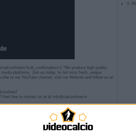
IL M
calcioshowtv?sub_confirmation=1 "We produce high quality
 media platforms. Join us today, to not miss fresh, unique
scribe to our YouTube channel, visit our Website and follow us on
alcioshow7
eel free to contact us at 📧 info@calcioshow.tv
TAG
Fiorentina dal 2000 ad oggi
d eliminazione dal Mondiale 2010
Argentina
he Referee in Cremonese-Torino
Champio
enza poterlo fare. #cronachedispogliatoio #calciomercato