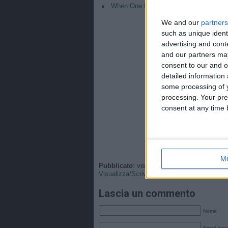
When One Player Destroys The Entire
We and our
partners
such as unique ident
advertising and con
and our partners may
consent to our and o
detailed information
some processing of y
processing. Your pre
consent at any time b
M
Pubblicato
: venerdì, 13 Giugno 2025 - 14:
Visualizza/Scrivi
•
Tags
: .
Lascia un commento
Nome
Email (non