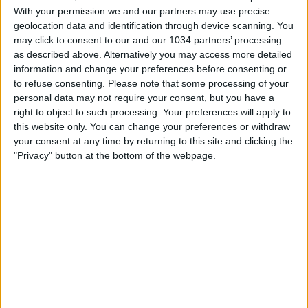
With your permission we and our partners may use precise
geolocation data and identification through device scanning. You
may click to consent to our and our 1034 partners’ processing
as described above. Alternatively you may access more detailed
information and change your preferences before consenting or
to refuse consenting.
Please note that some processing of your
Da Casa Azzurri Germania a Iserlohn Pierluigi Pardo e gli
personal data may not require your consent, but you have a
Autogol raccontano il pre-partita del debutto azzurro agli
right to object to such processing. Your preferences will apply to
Europei I canali web ufficiali delle Nazionali Italiane di
this website only. You can change your preferences or withdraw
Calcio Sito: https://www.figc.it​​​​
your consent at any time by returning to this site and clicking the
Facebook: https://www.facebook.com/NazionaleCalcio​
"Privacy" button at the bottom of the webpage.
Instagram: https://instagram.com/azzurri​
TikTok: https://www.tiktok.com/@nazionaledicalcio X:
https://twitter.com/Azzurri
Related Posts
In loop 👀🎯⏮️ #Cernoia #Azzurre
🎙️ Le parole del Ct Roberto Mancini 🇮🇹 #Nazionale
#Azzurri
Le parole in conferenza di Claudio Ranieri 🗣️