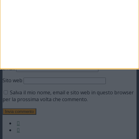
Commento
*
Nome
Email
Sito web
Salva il mio nome, email e sito web in questo browser
per la prossima volta che commento.