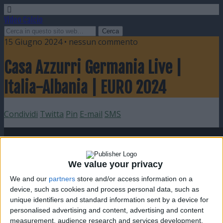
Video Calcio
15 Giugno 2024 • nessun commento
Casa Azzurri Germania Live |
Italia-Albania | EURO 2024
Condividi
Twitta
Pin
E-mail
SMS
We value your privacy
We and our
partners
store and/or access information on a
device, such as cookies and process personal data, such as
unique identifiers and standard information sent by a device for
personalised advertising and content, advertising and content
measurement, audience research and services development.