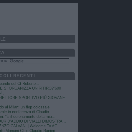
LE
CA
COLI RECENTI
e parole del Ct Roberto...
 SI ORGANIZZA UN RITIRO?”600
I,...
DIRETTORE SPORTIVO PIÙ GIOVANE
do al Milan: un flop colossale
role in conferenza di Claudio...
ri: “È il coronamento della mia...
OUR D’ADDIO DI VIALLI DIMOSTRA...
NZO CALVANI | Welcome To AC...
to Mancini CT e Claudio Ranieri...