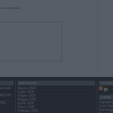
 verrà pubblicata)
ARCHIVIO
ISCRIV
azionale
Agosto 2026
Luglio 2026
NESINI,
Giugno 2026
LINKS
Maggio 2026
Highlight
 DEL
Aprile 2026
Conti Dep
Marzo 2026
Parchegg
Febbraio 2026