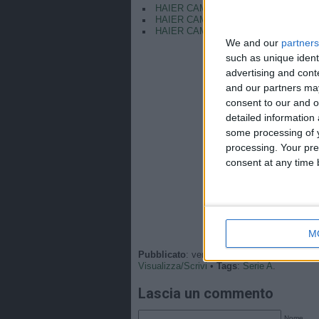
HAIER CAM | REF CAM POV: You Are 
HAIER CAM | REF CAM POV: You Are Th
HAIER CAM | REF CAM POV: You Are T
We and our
partners
such as unique ident
advertising and con
and our partners may
consent to our and o
detailed information
some processing of y
processing. Your pre
consent at any time b
M
Pubblicato
: venerdì, 5 Dicembre 2025 - 12
Visualizza/Scrivi
•
Tags
:
Serie A
.
Lascia un commento
Nome