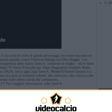
IL M
ie A racconta le storie di grandi personaggi che hanno lasciato un
 questa puntata coach Peterson dialoga con Dino Baggio. L'ex
otagonista della nostra Serie A, vestendo le maglie – tra le tante
Radio TV Serie A Ascolta qui: https://legaseriea.it/radiotv Radio
h su DAZN, sito e app Lega Serie A. #RadioTVSerieA Questo è il
ere accesso ai momenti salienti, alle interviste, alle notizie e alle
rnato sulle ultime novità del campionato.
A_YT Per maggiori informazioni sulla Serie A:
TAG
Argentina
TTE NON HO DORMITO NIENTE!»
Champio
he Referee in Lazio-Pisa
e Referee in Torino-Juventus