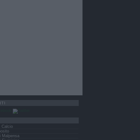
ITI
s Calcio
osito
i Malpensa