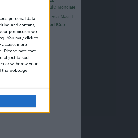
Goals
na
Milan
tus
Mondiale
Mondiale
Lazio
Nazionale
poli
Real Madrid
cess personal data,
Serie A
WorldCup
tising and content,
Sampdoria
up2026
your permission we
ng. You may click to
ay access more
g.
Please note that
o object to such
ces or withdraw your
 of the webpage.