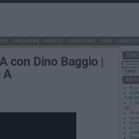
NDO
GIOCATORI
PARTITE
DIVERTENTI
SPOT
FREESTY
CER
 A con Dino Baggio |
e A
ARTI
🎙️ L
COME
CINESIN
IL 
DEL...
Rival
Le pa
Ranie
IL T
LORE
Rober