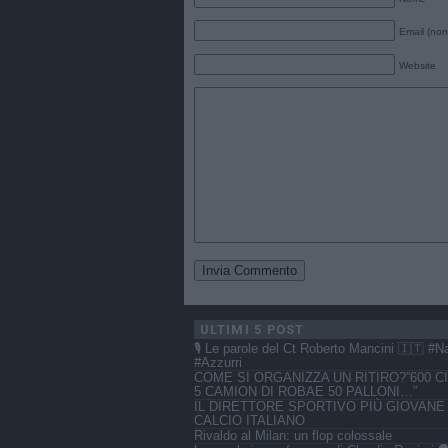
Email (non
Website
ULTIMI 5 POST
🎙️ Le parole del Ct Roberto Mancini 🇮🇹 #N
#Azzurri
COME SI ORGANIZZA UN RITIRO?”600 CI
5 CAMION DI ROBAE 50 PALLONI…”
IL DIRETTORE SPORTIVO PIÙ GIOVANE
CALCIO ITALIANO
Rivaldo al Milan: un flop colossale