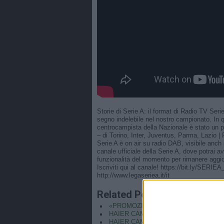
Storie di Serie A: il format di Radio TV Ser
segno indelebile nel nostro campionato. In
centrocampista della Nazionale è stato un pr
– di Torino, Inter, Juventus, Parma, Lazio | 
Serie A è on air su radio DAB, visibile anc
canale ufficiale della Serie A, dove potrai av
funzionalità del momento per rimanere aggio
Iscriviti qui al canale! https://bit.ly/SERIE
http://www.legaseriea.it/it
Related Posts
«PROMOZIONE IN SERIE A? STANO
HAIER CAM | REF CAM POV: You Are T
HAIER CAM | REF CAM POV: You Are Th