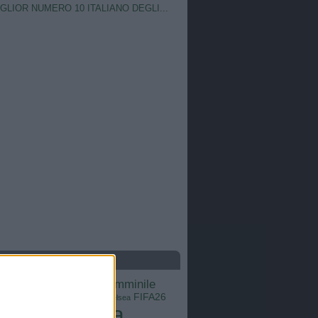
IGLIOR NUMERO 10 ITALIANO DEGLI...
S
calcio femminile
Barcellona
Brasile
Champions League
FIFA26
ns
Chelsea
Italia
Inter