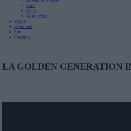
Giovani Promesse
Sfide
Goals
Gesti tecnici
Partite
Divertenti
Spot
Freestyle
LA GOLDEN GENERATION I