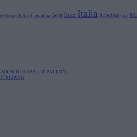
Italia
Inter
Mi
Juventus
Goals
ue
Fiorentina
FIFA26
Chelsea
Lazio
CAMION DI ROBAE 50 PALLONI…”
 ITALIANO