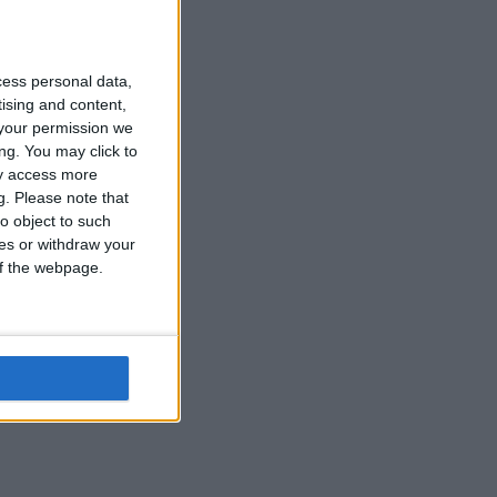
cess personal data,
tising and content,
your permission we
ng. You may click to
ay access more
g.
Please note that
o object to such
ces or withdraw your
 of the webpage.