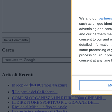
We and our
partners
such as unique ident
advertising and con
and our partners may
consent to our and o
detailed information
Cerca
some processing of y
processing. Your pre
consent at any time b
Articoli Recenti
In loop 👀🎯⏮️ #Cernoia #Azzurre
M
🎙️ Le parole del Ct Roberto...
COME SI ORGANIZZA UN RITIRO?”600 CINESINI,...
IL DIRETTORE SPORTIVO PIÙ GIOVANE DEL...
Rivaldo al Milan: un flop colossale
Le parole in conferenza di Claudio...