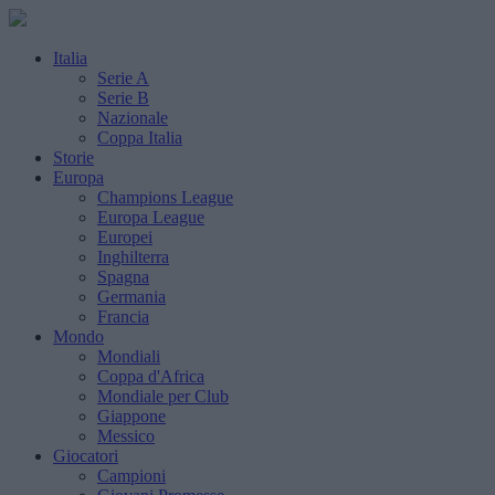
Italia
Serie A
Serie B
Nazionale
Coppa Italia
Storie
Europa
Champions League
Europa League
Europei
Inghilterra
Spagna
Germania
Francia
Mondo
Mondiali
Coppa d'Africa
Mondiale per Club
Giappone
Messico
Giocatori
Campioni