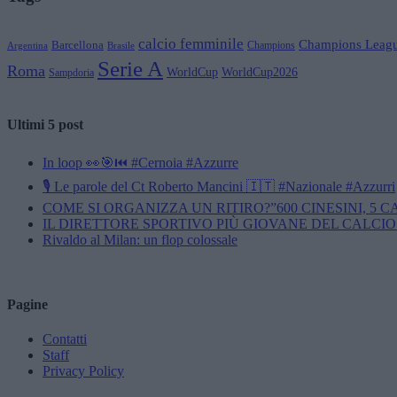
calcio femminile
Champions Leag
Barcellona
Champions
Brasile
Argentina
Serie A
Roma
WorldCup
WorldCup2026
Sampdoria
Ultimi 5 post
In loop 👀🎯⏮️ #Cernoia #Azzurre
🎙️ Le parole del Ct Roberto Mancini 🇮🇹 #Nazionale #Azzurri
COME SI ORGANIZZA UN RITIRO?”600 CINESINI, 5 
IL DIRETTORE SPORTIVO PIÙ GIOVANE DEL CALCIO
Rivaldo al Milan: un flop colossale
Pagine
Contatti
Staff
Privacy Policy