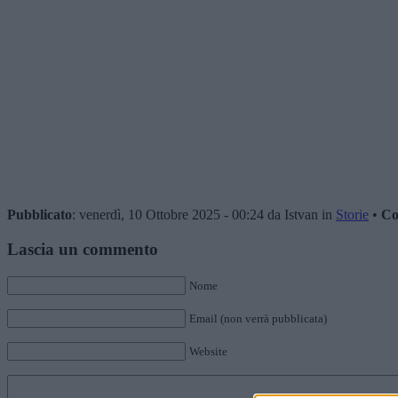
Pubblicato
: venerdì, 10 Ottobre 2025 - 00:24 da Istvan in
Storie
•
Co
Lascia un commento
Nome
Email (non verrà pubblicata)
Website