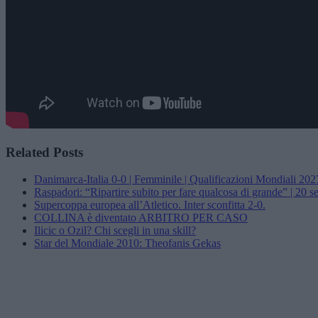
Related Posts
Danimarca-Italia 0-0 | Femminile | Qualificazioni Mondiali 202
Raspadori: “Ripartire subito per fare qualcosa di grande” | 20 
Supercoppa europea all’Atletico. Inter sconfitta 2-0.
COLLINA è diventato ARBITRO PER CASO
Ilicic o Ozil? Chi scegli in una skill?
Star del Mondiale 2010: Theofanis Gekas