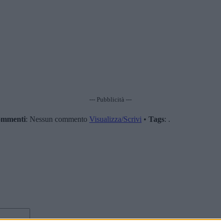
--- Pubblicità ---
mmenti
: Nessun commento
Visualizza/Scrivi
•
Tags
: .