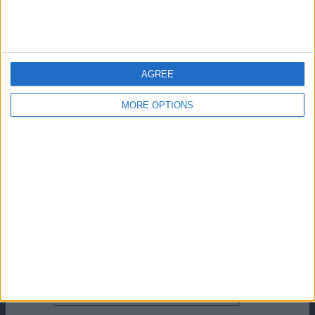
FONDATO LA SQUADRA DELLA PROPRIA CITTÀ
Lascia un commento
AGREE
Il tuo indirizzo email non sarà pubblicato.
I campi
obbligatori sono contrassegnati
*
MORE OPTIONS
Commento
*
Nome
Email
Sito web