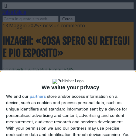
Video Calcio
13 Maggio 2025 • nessun commento
INZAGHI: «COSA SPERO SU RETEGUI
E PIO ESPOSITO»
Condividi
Twitta
Pin
E-mail
SMS
We value your privacy
We and our
partners
store and/or access information on a
device, such as cookies and process personal data, such as
unique identifiers and standard information sent by a device for
personalised advertising and content, advertising and content
measurement, audience research and services development.
With your permission we and our partners may use precise
geolocation data and identification through device scanning. You