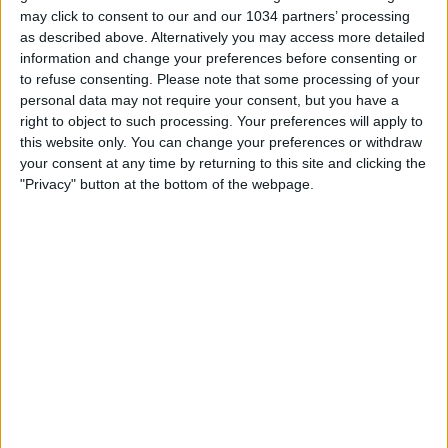
may click to consent to our and our 1034 partners’ processing
as described above. Alternatively you may access more detailed
information and change your preferences before consenting or
to refuse consenting.
Please note that some processing of your
personal data may not require your consent, but you have a
Related Posts
right to object to such processing. Your preferences will apply to
this website only. You can change your preferences or withdraw
your consent at any time by returning to this site and clicking the
Euro 2008: gruppo B: la Germania raggiunge i quarti
"Privacy" button at the bottom of the webpage.
Highlights: Italia-Spagna 1-1 | Under 15 |
Amichevole
Tutti i 160 goals del Real Madrid nella stagione
2013-14
Tigres UANL – Puebla (15/03/2008)
6 Partite Incredibili e Thriller del 2019
Italia-Ungheria 2-1: le parole degli Azzurri
Categorie:
Storie
articolo precedente
FONTANA DI TREVI! LA NUOVA
PUNTATA CON RICCARDO TREVISANI E FILIPPO INZAGHI
IN COLLEGAMENTO!
articolo successivo
UN GRUPPO DI RAGAZZI DEL 2001 HA