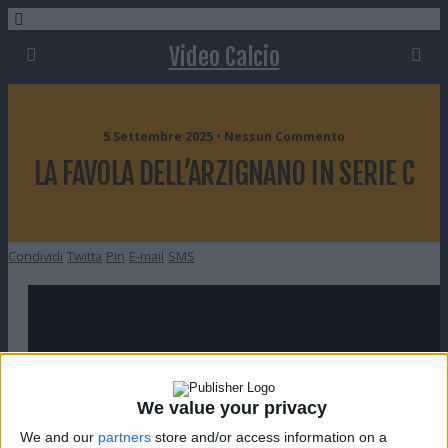
Video Calcio
5 Settembre 2025 • Nessun Commento
LA FAVOLA DELL’ARZIGNANO IN SERIE C
Condividi
Twitta
Pin
E-mail
SMS
We value your privacy
We and our
partners
store and/or access information on a