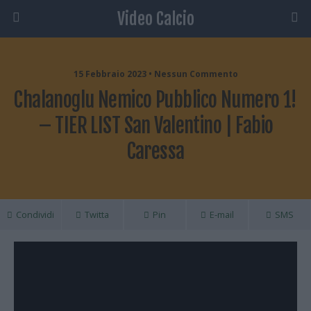
Video Calcio
15 Febbraio 2023 • Nessun Commento
Chalanoglu Nemico Pubblico Numero 1!
– TIER LIST San Valentino | Fabio
Caressa
Condividi
Twitta
Pin
E-mail
SMS