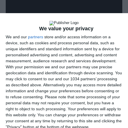
We value your privacy
We and our
partners
store and/or access information on a
device, such as cookies and process personal data, such as
unique identifiers and standard information sent by a device for
Amici, spero abbiate passato un buon San Valentino
personalised advertising and content, advertising and content
measurement, audience research and services development.
ieri! Oggi andiamo a commentare insieme alcuni
With your permission we and our partners may use precise
"grandi" amori nel calcio, anche se purtroppo non va
geolocation data and identification through device scanning. You
sempre tutto per il meglio, ed è un attimo che da
may click to consent to our and our 1034 partners’ processing
grande amore diventa grande dolore. Le categorie
as described above. Alternatively you may access more detailed
information and change your preferences before consenting or
sono:
to refuse consenting.
Please note that some processing of your
– Amore totale
personal data may not require your consent, but you have a
– Amore platonico
right to object to such processing. Your preferences will apply to
– Amici con benefici
this website only. You can change your preferences or withdraw
your consent at any time by returning to this site and clicking the
– Odi et amo
"Privacy" button at the bottom of the webpage.