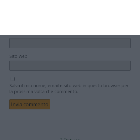
Nome
Email
Sito web
Salva il mio nome, email e sito web in questo browser per
la prossima volta che commento.
Torna su