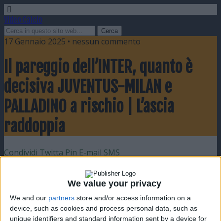
Video Calcio
17 Gennaio 2025 • nessun commento
Il pareggio dell’INTER, quanto è
decisiva JUVENTUS-MILAN e
PALLADINO a rischio | L’ascia
raddoppia
Condividi
Twitta
Pin
E-mail
SMS
We value your privacy
We and our
partners
store and/or access information on a
device, such as cookies and process personal data, such as
unique identifiers and standard information sent by a device for