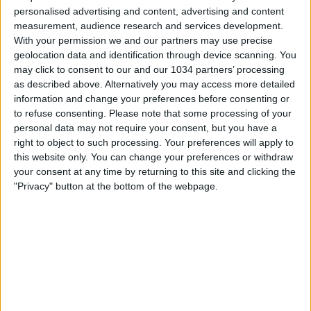
personalised advertising and content, advertising and content
measurement, audience research and services development.
With your permission we and our partners may use precise
geolocation data and identification through device scanning. You
may click to consent to our and our 1034 partners’ processing
as described above. Alternatively you may access more detailed
information and change your preferences before consenting or
to refuse consenting.
Please note that some processing of your
personal data may not require your consent, but you have a
Fernando Siani, Giuseppe Pastore, Samuele Ragusa e
right to object to such processing. Your preferences will apply to
Fabrizio Biasin vi aspettano per la sedicesima puntata
this website only. You can change your preferences or withdraw
your consent at any time by returning to this site and clicking the
della seconda stagione di L'ascia raddoppia,
"Privacy" button at the bottom of the webpage.
l'approfondimento del giovedì sera di Cronache di
spogliatoio! 00:00 Inizio live
13:20 L'ASCIA – Inter, cosa lascia il pareggio col Bologna
21:00 Il valore delle riserve dell'Inter
28:30 I giocatori più "mugugnati" di San Siro
31:00 La situazione di Frattesi
44:30 CONTROPIEDE – Juventus-Milan, per chi è più
decisiva?