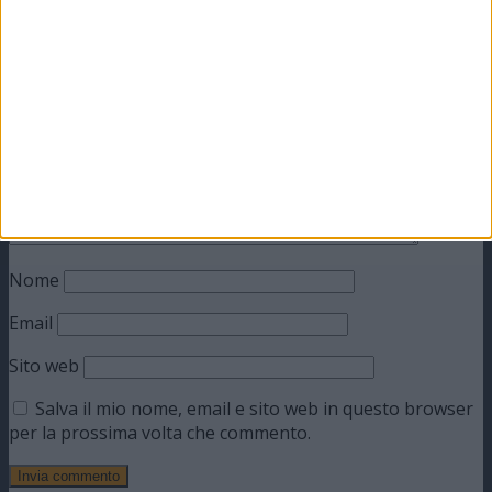
Il tuo indirizzo email non sarà pubblicato.
I campi
obbligatori sono contrassegnati
*
Commento
*
Nome
Email
Sito web
Salva il mio nome, email e sito web in questo browser
per la prossima volta che commento.