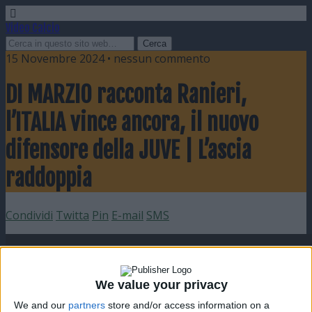
Video Calcio
15 Novembre 2024 • nessun commento
DI MARZIO racconta Ranieri,
l’ITALIA vince ancora, il nuovo
difensore della JUVE | L’ascia
raddoppia
Condividi
Twitta
Pin
E-mail
SMS
We value your privacy
We and our
partners
store and/or access information on a