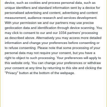
device, such as cookies and process personal data, such as
unique identifiers and standard information sent by a device for
personalised advertising and content, advertising and content
measurement, audience research and services development.
With your permission we and our partners may use precise
geolocation data and identification through device scanning. You
may click to consent to our and our 1034 partners’ processing
as described above. Alternatively you may access more detailed
information and change your preferences before consenting or
to refuse consenting.
Please note that some processing of your
Scendi in campo con Cronache e AIRC e fai un gol per la
personal data may not require your consent, but you have a
ricerca sul cancro.
right to object to such processing. Your preferences will apply to
Dona anche tu al link: https://www.airc.it/cronache
this website only. You can change your preferences or withdraw
Fontana di Trevi torna a teatro! Clicca qui per i biglietti:
your consent at any time by returning to this site and clicking the
· https://www.ticketone.it/artist/fontana-di-trevi/
"Privacy" button at the bottom of the webpage.
Fernando Siani, Giuseppe Pastore, Samuele Ragusa e
Fabrizio Biasin vi aspettano per la nona puntata di L'ascia
raddoppia, l'approfondimento del giovedì sera di
Cronache di spogliatoio! 00:00 Inizio live
06:30 L'analisi post partita di Belgio-Italia
10:00 LORENZO DE SILVESTRI – Ambassador AIRC