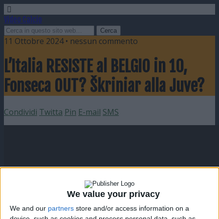
Video Calcio
11 Ottobre 2024 • nessun commento
L’Italia RESISTE al BELGIO in 10,
Fonseca OUT? Škriniar alla Juve?
Condividi
Twitta
Pin
E-mail
SMS
We value your privacy
We and our
partners
store and/or access information on a
device, such as cookies and process personal data, such as