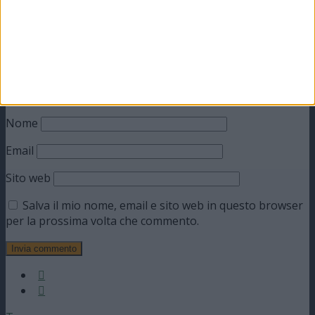
Commento
*
Nome
Email
Sito web
Salva il mio nome, email e sito web in questo browser
per la prossima volta che commento.