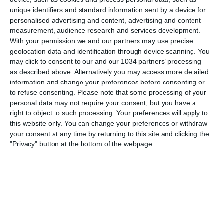
unique identifiers and standard information sent by a device for
personalised advertising and content, advertising and content
measurement, audience research and services development.
With your permission we and our partners may use precise
geolocation data and identification through device scanning. You
Fernando Siani, Giuseppe Pastore, Samuele Ragusa e
may click to consent to our and our 1034 partners’ processing
as described above. Alternatively you may access more detailed
Fabrizio Biasin vi aspettano per la quarta puntata della
information and change your preferences before consenting or
nuova stagione di L'ascia raddoppia, l'approfondimento
to refuse consenting.
Please note that some processing of your
del giovedì sera di Cronache di spogliatoio! 00:00 Inizio
personal data may not require your consent, but you have a
live
right to object to such processing. Your preferences will apply to
09:20 La partita di Dimarco contro il Belgio
this website only. You can change your preferences or withdraw
12:15 Il problema della pausa nazionali
your consent at any time by returning to this site and clicking the
18:00 Il nuovo attacco dell'Italia
"Privacy" button at the bottom of the webpage.
21:20 L'ASCIA – Il var a chiamata
32:10 Il problema della classe arbitrale
40:40 Il rigore televisivo
46:20 CHIAMO IL MIO AVVOCATO – Antonio Vitiello e il
punto sul Milan
49:10 Il caso Theo Hernandez 53:20 La scelta di Fonseca
57:40 La credibilità dell'allenatore del Milan