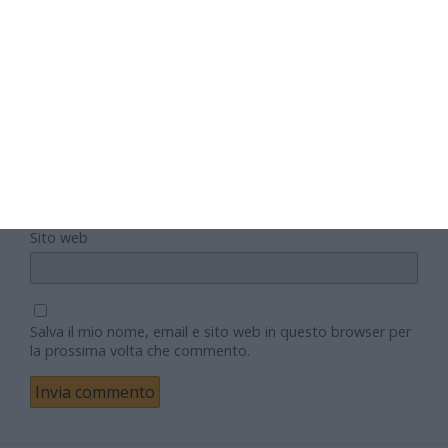
Nome
Email
Sito web
Salva il mio nome, email e sito web in questo browser per
la prossima volta che commento.