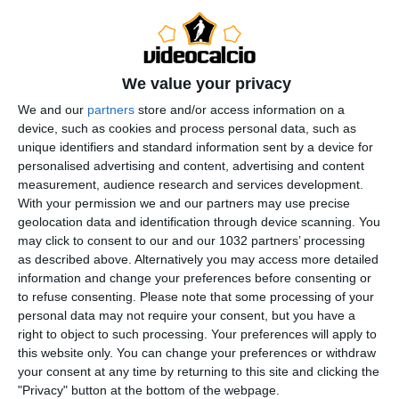
We value your privacy
We and our
partners
store and/or access information on a
device, such as cookies and process personal data, such as
unique identifiers and standard information sent by a device for
personalised advertising and content, advertising and content
Amici, ben ritrovati con la nostra top 11 della Serie A!
measurement, audience research and services development.
Questa volta sono stato molto indeciso, soprattutto in
With your permission we and our partners may use precise
attacco, mentre a centrocampo ho inserito alcune
geolocation data and identification through device scanning. You
sorprese. Fatemi sapere cosa avreste fatto voi! 00:00 –
may click to consent to our and our 1032 partners’ processing
as described above. Alternatively you may access more detailed
Intro 02:14 – Dragowsky
information and change your preferences before consenting or
03:22 – Kim
to refuse consenting.
Please note that some processing of your
05:46 – Becao
personal data may not require your consent, but you have a
06:27 – Bremer
right to object to such processing. Your preferences will apply to
this website only. You can change your preferences or withdraw
07:10 – Radonjic
your consent at any time by returning to this site and clicking the
10:30 – Rabiot
"Privacy" button at the bottom of the webpage.