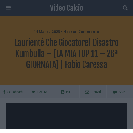
Video Calcio
14 Marzo 2023 • Nessun Commento
Laurienté Che Giocatore! Disastro
Kumbulla – [LA MIA TOP 11 – 26ª
GIORNATA] | Fabio Caressa
Condividi
Twitta
Pin
E-mail
SMS