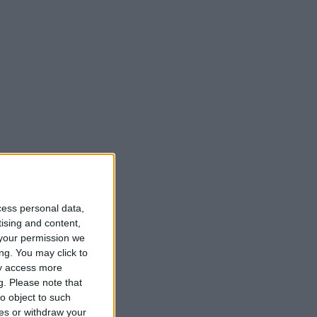
cess personal data,
tising and content,
your permission we
ng. You may click to
ay access more
g.
Please note that
o object to such
ces or withdraw your