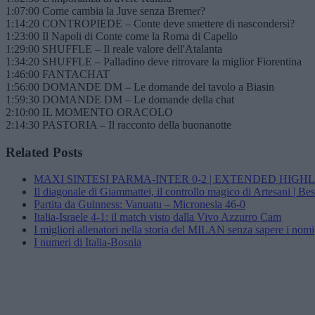
1:07:00 Come cambia la Juve senza Bremer?
1:14:20 CONTROPIEDE – Conte deve smettere di nascondersi?
1:23:00 Il Napoli di Conte come la Roma di Capello
1:29:00 SHUFFLE – Il reale valore dell'Atalanta
1:34:20 SHUFFLE – Palladino deve ritrovare la miglior Fiorentina
1:46:00 FANTACHAT
1:56:00 DOMANDE DM – Le domande del tavolo a Biasin
1:59:30 DOMANDE DM – Le domande della chat
2:10:00 IL MOMENTO ORACOLO
2:14:30 PASTORIA – Il racconto della buonanotte
Related Posts
MAXI SINTESI PARMA-INTER 0-2 | EXTENDED HIGH
Il diagonale di Giammattei, il controllo magico di Artesani | B
Partita da Guinness: Vanuatu – Micronesia 46-0
Italia-Israele 4-1: il match visto dalla Vivo Azzurro Cam
I migliori allenatori nella storia del MILAN senza sapere i nomi
I numeri di Italia-Bosnia