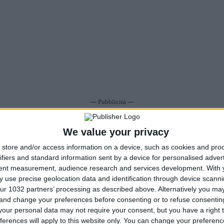
--- Pubblicità ---
menti
: Nessun commento
Visualizza/Scrivi
•
Tags
: .
We value your privacy
store and/or access information on a device, such as cookies and pro
ifiers and standard information sent by a device for personalised adver
tent measurement, audience research and services development.
With 
 use precise geolocation data and identification through device scanni
ur 1032 partners’ processing as described above. Alternatively you m
 and change your preferences before consenting or to refuse consentin
our personal data may not require your consent, but you have a right t
ferences will apply to this website only. You can change your preferen