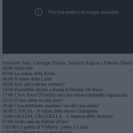
Fernando Siani, Giuseppe Pastore, Samuele Ragusa e Fabrizio Biasin vi
00:00 Inizio live
03:00 La caduta della Roma
06:00 Il valore della Lazio
08:20 Juric già a rischio esonero?
14:50 Il possibile ritorno a Roma di Daniele De Rossi
17:00 L'avv. Paco D'Onofrio sul caso ultras-criminalità organizzata
22:15 Il caso ultras in casa Inter
25:40 Cosa dobbiamo aspettarci ora dal caso ultras?
36:00 L'ASCIA – Il valore della nuova Champions
53:00 GRAZIA, GRAZIELLA – L'impresa della Juventus
57:00 Sesko sarà da Pallone d'Oro?
1:01:00 La partita di Vlahovic contro il Lipsia
1:02:30 L'importanza di avere Kalulu