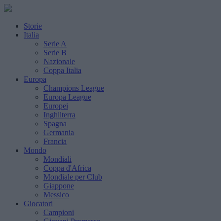
Storie
Italia
Serie A
Serie B
Nazionale
Coppa Italia
Europa
Champions League
Europa League
Europei
Inghilterra
Spagna
Germania
Francia
Mondo
Mondiali
Coppa d'Africa
Mondiale per Club
Giappone
Messico
Giocatori
Campioni