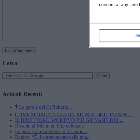
consent at any time b
M
Cerca
Articoli Recenti
🎙️ Le parole del Ct Roberto...
COME SI ORGANIZZA UN RITIRO?”600 CINESINI,...
IL DIRETTORE SPORTIVO PIÙ GIOVANE DEL...
Rivaldo al Milan: un flop colossale
Le parole in conferenza di Claudio...
Ranieri: “È il coronamento della mia...