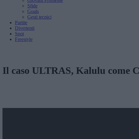
Giovani Promesse
Sfide
Goals
Gesti tecnici
Partite
Divertenti
Spot
Freestyle
Il caso ULTRAS, Kalulu come Cal