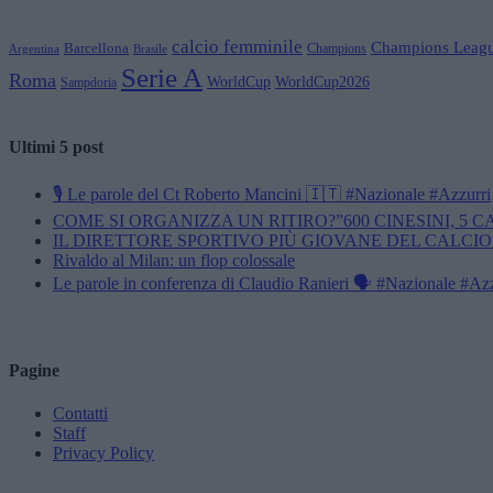
calcio femminile
Champions Leag
Barcellona
Champions
Brasile
Argentina
Serie A
Roma
WorldCup
WorldCup2026
Sampdoria
Ultimi 5 post
🎙️ Le parole del Ct Roberto Mancini 🇮🇹 #Nazionale #Azzurri
COME SI ORGANIZZA UN RITIRO?”600 CINESINI, 5 
IL DIRETTORE SPORTIVO PIÙ GIOVANE DEL CALCIO
Rivaldo al Milan: un flop colossale
Le parole in conferenza di Claudio Ranieri 🗣️ #Nazionale #Az
Pagine
Contatti
Staff
Privacy Policy