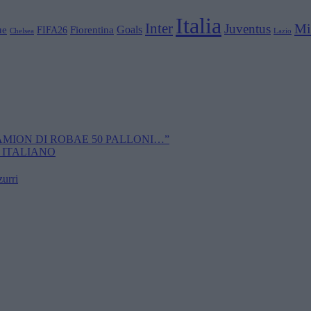
Italia
Inter
Mi
Juventus
Goals
ue
Fiorentina
FIFA26
Chelsea
Lazio
CAMION DI ROBAE 50 PALLONI…”
 ITALIANO
zurri