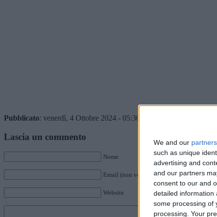
Pubblicato
: venerdì, 4 Ottobre 2024 - 05:30 da Istvan in
Storie
•
Com
Lascia un commento
We and our
partners
such as unique ident
Nome
advertising and con
and our partners may
Email (non verrà pubblicata)
consent to our and o
Website
detailed information
some processing of y
processing. Your pre