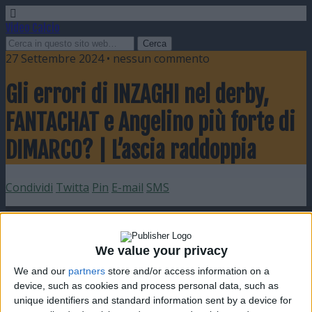
Video Calcio
27 Settembre 2024 • nessun commento
Gli errori di INZAGHI nel derby,
FANTACHAT e Angelino più forte di
DIMARCO? | L’ascia raddoppia
Condividi
Twitta
Pin
E-mail
SMS
We value your privacy
We and our
partners
store and/or access information on a
device, such as cookies and process personal data, such as
unique identifiers and standard information sent by a device for