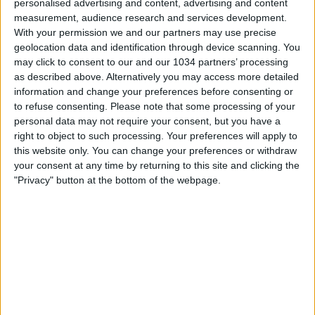
personalised advertising and content, advertising and content
measurement, audience research and services development.
With your permission we and our partners may use precise
geolocation data and identification through device scanning. You
may click to consent to our and our 1034 partners’ processing
as described above. Alternatively you may access more detailed
information and change your preferences before consenting or
to refuse consenting.
Please note that some processing of your
Fernando Siani, Giuseppe Pastore, Samuele Ragusa e
personal data may not require your consent, but you have a
Fabrizio Biasin vi aspettano per la seconda puntata della
right to object to such processing. Your preferences will apply to
nuova stagione di L'ascia raddoppia, l'approfondimento
this website only. You can change your preferences or withdraw
del giovedì sera di Cronache di spogliatoio! 00:00 Inizio
your consent at any time by returning to this site and clicking the
live
"Privacy" button at the bottom of the webpage.
08:00 L'ASCIA – Gli errori di Inzaghi
14:00 Il derby di Lautaro
21:00 Verso Udinese-Inter
27:15 CONTROPIEDE – Fonseca deve confermare il 4-2-4?
36:00 GRAZIA, GRAZIELLA… – Il ruolo di Soulé
40:00 Il momento di Dovbyk
41:30 Angelino è più forte di Dimarco?
50:10 Il ritorno di Szczesny