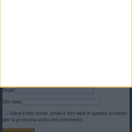
Il tuo indirizzo email non sarà pubblicato.
I campi
obbligatori sono contrassegnati
*
Commento
*
Nome
Email
Sito web
Salva il mio nome, email e sito web in questo browser
per la prossima volta che commento.