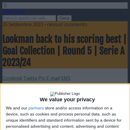
Video Calcio
25 Settembre 2023 • nessun commento
Lookman back to his scoring best |
Goal Collection | Round 5 | Serie A
2023/24
Condividi
Twitta
Pin
E-mail
SMS
We value your privacy
We and our
partners
store and/or access information on a
device, such as cookies and process personal data, such as
unique identifiers and standard information sent by a device for
personalised advertising and content, advertising and content