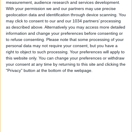
measurement, audience research and services development.
With your permission we and our partners may use precise
geolocation data and identification through device scanning. You
may click to consent to our and our 1034 partners’ processing
as described above. Alternatively you may access more detailed
information and change your preferences before consenting or
to refuse consenting.
Please note that some processing of your
personal data may not require your consent, but you have a
Every goal from round 5 | Serie A 2023/24 This is the
right to object to such processing. Your preferences will apply to
official channel for the Serie A, providing all the latest
this website only. You can change your preferences or withdraw
highlights, interviews, news and features to keep you up
your consent at any time by returning to this site and clicking the
to date with all things Italian football.
"Privacy" button at the bottom of the webpage.
Subscribe to the channel here! https://bit.ly/SERIEA_YT
Find out more about the Serie A at:
http://www.legaseriea.it/en/ Questo è il canale ufficiale
della Serie A, dove potrai avere accesso ai momenti
salienti, alle interviste, alle notizie e alle funzionalità del
momento per rimanere aggiornato sulle ultime novità del
campionato.
Iscriviti qui al canale! https://bit.ly/SERIEA_YT Per
maggiori informazioni sulla Serie A: