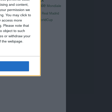
Goals
na
tising and content,
Milan
tus
Mondiale
Mondiale
Lazio
Nazionale
your permission we
poli
Real Madrid
ng. You may click to
Serie A
WorldCup
ay access more
Sampdoria
up2026
g.
Please note that
o object to such
ces or withdraw your
 of the webpage.