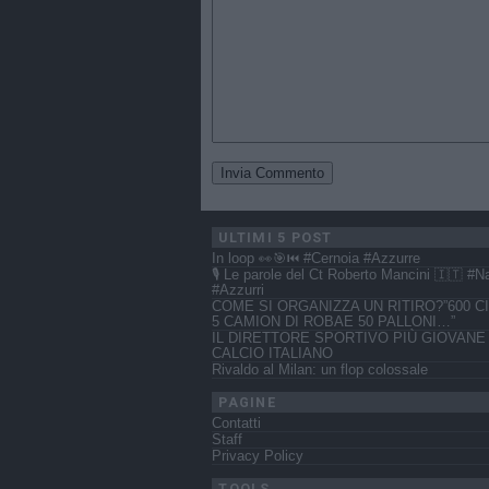
ULTIMI 5 POST
In loop 👀🎯⏮️ #Cernoia #Azzurre
🎙️ Le parole del Ct Roberto Mancini 🇮🇹 #N
#Azzurri
COME SI ORGANIZZA UN RITIRO?”600 CI
5 CAMION DI ROBAE 50 PALLONI…”
IL DIRETTORE SPORTIVO PIÙ GIOVANE
CALCIO ITALIANO
Rivaldo al Milan: un flop colossale
PAGINE
Contatti
Staff
Privacy Policy
TOOLS