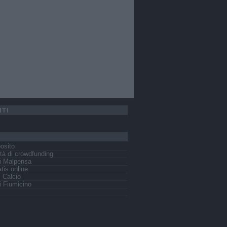
ITI
osito
tà di crowdfunding
i Malpensa
tis online
s Calcio
 Fiumicino