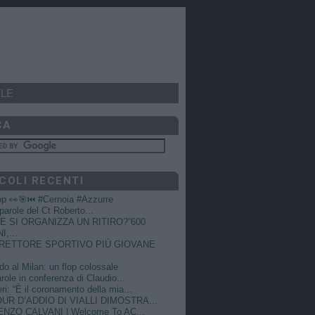
LE
CA
COLI RECENTI
op 👀🎯⏮️ #Cernoia #Azzurre
e parole del Ct Roberto...
 SI ORGANIZZA UN RITIRO?”600
I,...
DIRETTORE SPORTIVO PIÙ GIOVANE
do al Milan: un flop colossale
role in conferenza di Claudio...
ri: “È il coronamento della mia...
OUR D’ADDIO DI VIALLI DIMOSTRA...
NZO CALVANI | Welcome To AC...