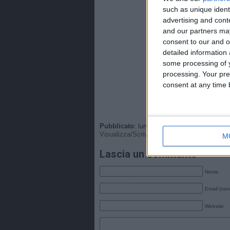
such as unique ident
advertising and con
and our partners may
consent to our and o
detailed information
some processing of y
processing. Your pre
consent at any time b
Pubblicato
: lunedì, 22 Gennaio 2024 - 22:
Visualizza/Scrivi
•
Tags
: .
M
Lascia un commento
Nome
Email (non
Website