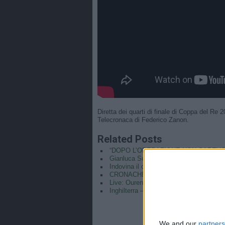
Diretta dei quarti di finale di Coppa del Re 2
Telecronaca di Federico Zanon.
Related Posts
“DOPO L’OPERAZIONE NON SAPEVO
Gianluca Sordo: abbandonato nel mome
Indovina il calciatore da Donna Ep.2 – 
CRONACHE BY NIGHT! LA NUOVA PU
Live: Ourense-Valencia | Ottavi di fina
Inghilterra – R.D. del Congo 2-1: Highli
We and our
partners