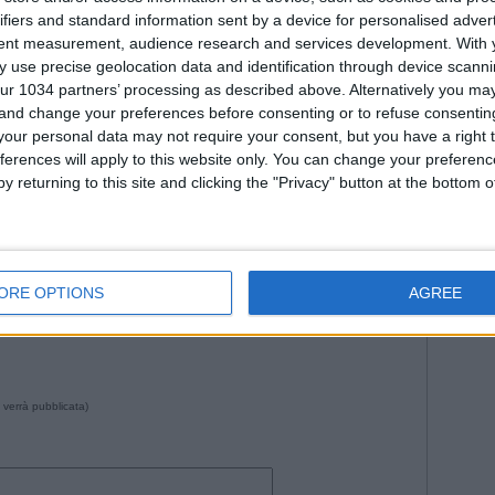
Fiorenti
ifiers and standard information sent by a device for personalised adver
Juven
tent measurement, audience research and services development.
With 
2026
Na
 use precise geolocation data and identification through device scanni
Roma
ur 1034 partners’ processing as described above. Alternatively you m
WorldC
 and change your preferences before consenting or to refuse consentin
our personal data may not require your consent, but you have a right t
ferences will apply to this website only. You can change your preferen
y returning to this site and clicking the "Privacy" button at the bottom
--- Pubblicità ---
35 da Istvan in
Storie
•
Commenti
: Nessun commento
ORE OPTIONS
AGREE
 verrà pubblicata)