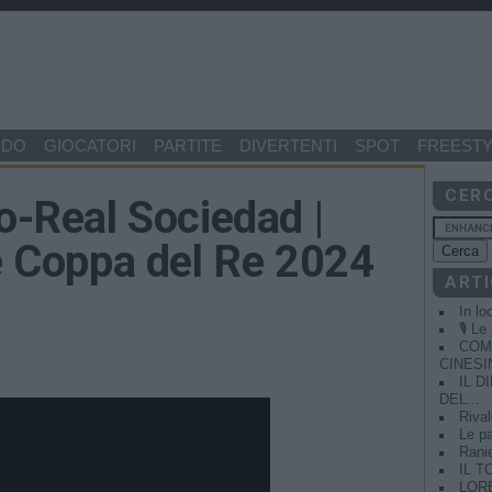
NDO
GIOCATORI
PARTITE
DIVERTENTI
SPOT
FREESTY
CER
go-Real Sociedad |
le Coppa del Re 2024
ARTI
In lo
🎙️ L
COME
CINESIN
IL 
DEL...
Rival
Le pa
Ranie
IL T
LORE