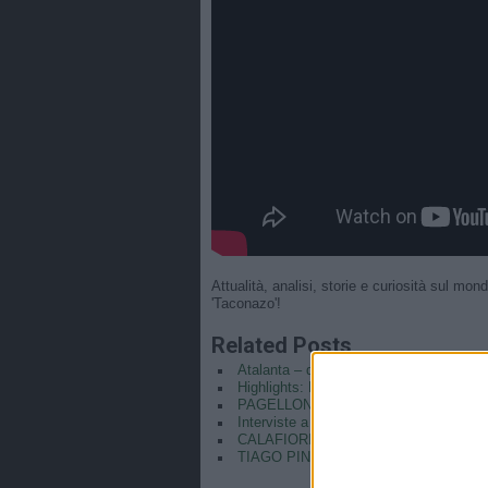
Attualità, analisi, storie e curiosità sul mo
'Taconazo'!
Related Posts
Atalanta – dalla Serie B alla Champions
Highlights: Finlandia-Italia 2-1 | Femm
PAGELLONE di Serie A con Beppe Ber
Interviste a Bonfantini e Di Guglielmo | 
CALAFIORI E LA DEFINIZIONE DI AU
TIAGO PINTO: «HO RAPPORTO CON T