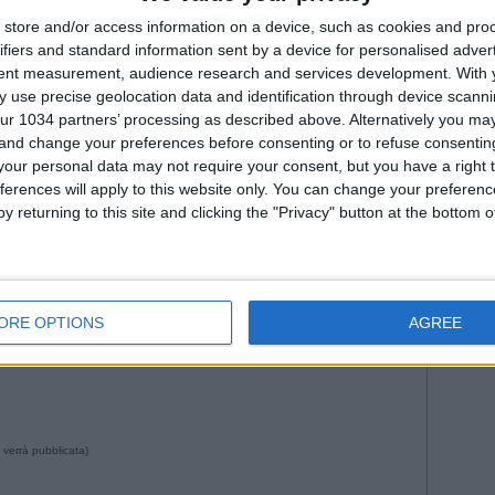
Fiorenti
Juven
store and/or access information on a device, such as cookies and pro
ifiers and standard information sent by a device for personalised adver
2026
Na
tent measurement, audience research and services development.
With 
Roma
 use precise geolocation data and identification through device scanni
WorldC
ur 1034 partners’ processing as described above. Alternatively you m
 and change your preferences before consenting or to refuse consentin
our personal data may not require your consent, but you have a right t
ferences will apply to this website only. You can change your preferen
y returning to this site and clicking the "Privacy" button at the bottom
--- Pubblicità ---
4:17 da Istvan in
Storie
•
Commenti
: Nessun commento
ORE OPTIONS
AGREE
 verrà pubblicata)