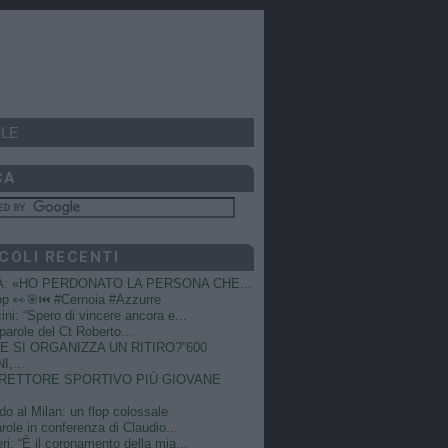
LE
CA
COLI RECENTI
A: «HO PERDONATO LA PERSONA CHE...
op 👀🎯⏮️ #Cernoia #Azzurre
ni: “Spero di vincere ancora e...
e parole del Ct Roberto...
 SI ORGANIZZA UN RITIRO?”600
I,...
DIRETTORE SPORTIVO PIÙ GIOVANE
do al Milan: un flop colossale
role in conferenza di Claudio...
ri: “È il coronamento della mia...