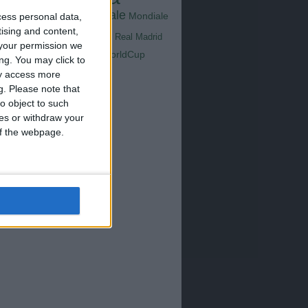
Goals
na
Milan
tus
Mondiale
cess personal data,
Mondiale
Lazio
Nazionale
tising and content,
poli
Real Madrid
your permission we
Serie A
WorldCup
Sampdoria
ng. You may click to
up2026
ay access more
g.
Please note that
o object to such
ces or withdraw your
 of the webpage.