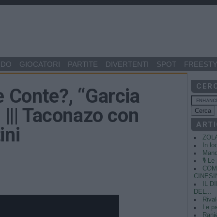
NDO
GIOCATORI
PARTITE
DIVERTENTI
SPOT
FREESTY
CER
e Conte?, “Garcia
 ||| Taconazo con
ARTI
ini
ZOL
In lo
Manci
🎙️ L
COME
CINESIN
IL 
DEL...
Rival
Le pa
Ranie