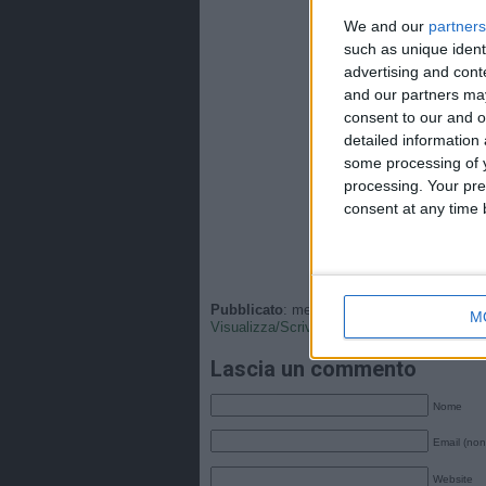
We and our
partners
such as unique ident
advertising and con
and our partners may
consent to our and o
detailed information
some processing of y
processing. Your pre
consent at any time b
Pubblicato
: mercoledì, 11 Ottobre 2023 - 0
M
Visualizza/Scrivi
•
Tags
: .
Lascia un commento
Nome
Email (non
Website