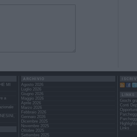
ARCHIVIO
ISCRIV
HE MI
Agosto 2026
Luglio 2026
Giugno 2026
LINKS
re a
Maggio 2026
Giochi gra
Aprile 2026
Conti Dep
azionale
Marzo 2026
Opportuni
Febbraio 2026
Parchegg
NESINI,
Gennaio 2026
Parcheggi
Dicembre 2025
Highlight
Novembre 2025
Links
Ottobre 2025
Settembre 2025