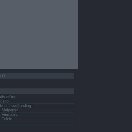
ITI
tis online
osito
tà di crowdfunding
i Malpensa
 Fiumicino
s Calcio