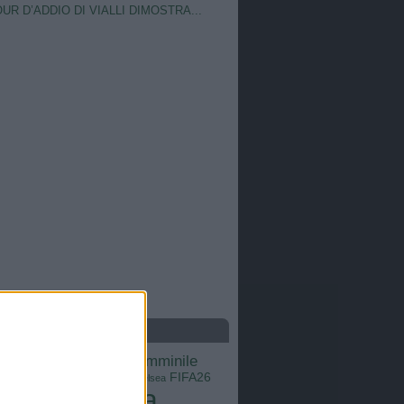
OUR D’ADDIO DI VIALLI DIMOSTRA...
S
calcio femminile
Barcellona
Brasile
Champions League
FIFA26
ns
Chelsea
Italia
Inter