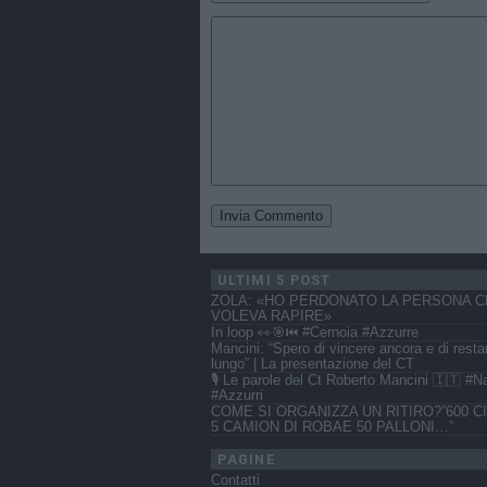
ULTIMI 5 POST
ZOLA: «HO PERDONATO LA PERSONA C
VOLEVA RAPIRE»
In loop 👀🎯⏮️ #Cernoia #Azzurre
Mancini: “Spero di vincere ancora e di resta
lungo” | La presentazione del CT
🎙️ Le parole del Ct Roberto Mancini 🇮🇹 #N
#Azzurri
COME SI ORGANIZZA UN RITIRO?”600 CI
5 CAMION DI ROBAE 50 PALLONI…”
PAGINE
Contatti