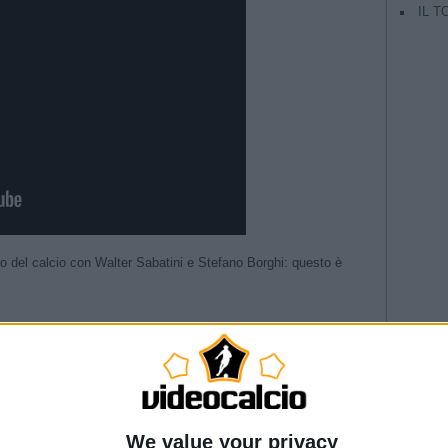
IL T
ndo del calcio con Walter Sabatini e Stefano Borghi: questo è
inile | Qualificazioni Women’s EURO 2025
TAG
gomi – STA(VA)MO IN DIRETTA | Fabio Caressa
Verso Italia-Malta
Argentina
RA
Champio
UTTI I MIEI CALCIATORI MA SVILAR È SPECIALE»
--- Pubblicità ---
We value your privacy