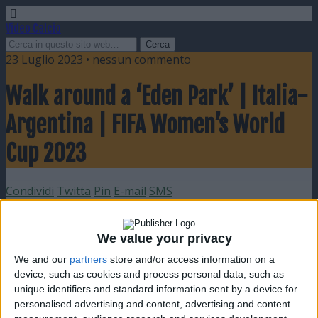
Video Calcio
23 Luglio 2023 • nessun commento
Walk around a ‘Eden Park’ | Italia-
Argentina | FIFA Women’s World
Cup 2023
Condividi
Twitta
Pin
E-mail
SMS
We value your privacy
We and our
partners
store and/or access information on a
device, such as cookies and process personal data, such as
unique identifiers and standard information sent by a device for
personalised advertising and content, advertising and content