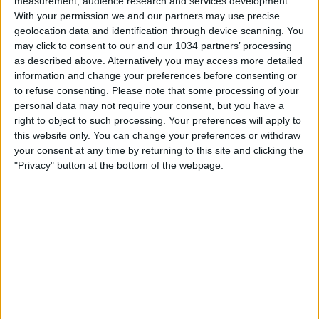
measurement, audience research and services development.
With your permission we and our partners may use precise
geolocation data and identification through device scanning. You
may click to consent to our and our 1034 partners’ processing
as described above. Alternatively you may access more detailed
information and change your preferences before consenting or
to refuse consenting.
Please note that some processing of your
personal data may not require your consent, but you have a
Sopralluogo delle Azzurre nello stadio che ospiterà il
right to object to such processing. Your preferences will apply to
debutto mondiale contro l’Argentina, in programma
this website only. You can change your preferences or withdraw
lunedì 24 luglio alle ore 8 I canali web ufficiali di Vivo
your consent at any time by returning to this site and clicking the
Azzurro e delle Nazionali Italiane di Calcio Sito:
"Privacy" button at the bottom of the webpage.
https://www.figc.it​​
Facebook: https://www.facebook.com/azzurrefigc​​
Twitter: https://twitter.com/azzurrefigc​​
Instagram: https://instagram.com/azzurrefigc
Related Posts
In loop 👀🎯⏮️ #Cernoia #Azzurre
Mancini: “Spero di vincere ancora e di restare a