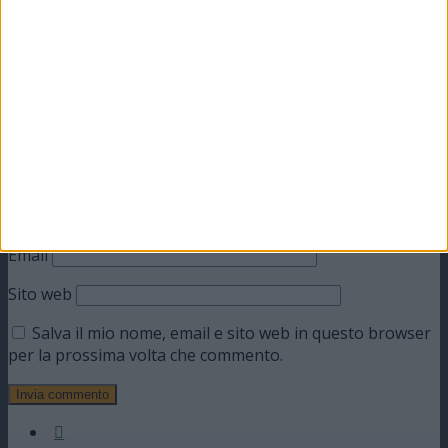
obbligatori sono contrassegnati
*
Commento
*
Nome
Email
Sito web
Salva il mio nome, email e sito web in questo browser
per la prossima volta che commento.