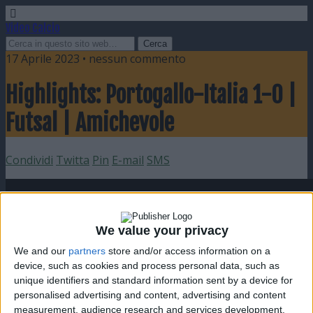
Video Calcio
17 Aprile 2023 • nessun commento
Highlights: Portogallo-Italia 1-0 |
Futsal | Amichevole
Condividi
Twitta
Pin
E-mail
SMS
We value your privacy
We and our
partners
store and/or access information on a
device, such as cookies and process personal data, such as
unique identifiers and standard information sent by a device for
personalised advertising and content, advertising and content
measurement, audience research and services development.