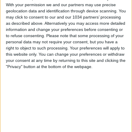
With your permission we and our partners may use precise
geolocation data and identification through device scanning. You
may click to consent to our and our 1034 partners’ processing
as described above. Alternatively you may access more detailed
information and change your preferences before consenting or
to refuse consenting.
Please note that some processing of your
Al Pavilhao de Desportos di Vila do Conde sconfitta in
personal data may not require your consent, but you have a
extremis per gli Azzurri nel secondo impegno in
right to object to such processing. Your preferences will apply to
amichevole contro il Portogallo campione del Mondo.
this website only. You can change your preferences or withdraw
Decisiva una rete in extremis di André Coelho dopo i due
your consent at any time by returning to this site and clicking the
legni colpiti da Merlim I canali web ufficiali di Vivo Azzurro
"Privacy" button at the bottom of the webpage.
e delle Nazionali Italiane di Calcio Sito: http://www.figc.it
Facebook: http://www.facebook.com/NazionaleCalcio
Twitter: https://twitter.com/Vivo_Azzurro
Instagram: http://instagram.com/azzurri
Related Posts
In loop 👀🎯⏮️ #Cernoia #Azzurre
🎙️ Le parole del Ct Roberto Mancini 🇮🇹 #Nazionale
#Azzurri