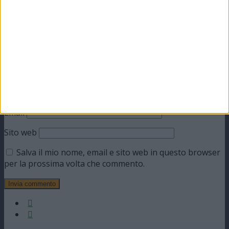
Commento
*
Nome
Email
Sito web
Salva il mio nome, email e sito web in questo browser
per la prossima volta che commento.