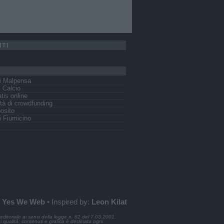
ITI
i Malpensa
s Calcio
tis online
tà di crowdfunding
osito
 Fiumicino
:
Yes We Web
• Inspired by:
Leon Kilat
ditoriale ai sensi della legge n. 62 del 7.03.2001.
ui qualità, contenuti e grafica è declinata ogni