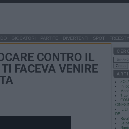
NDO
GIOCATORI
PARTITE
DIVERTENTI
SPOT
FREESTY
CER
IOCARE CONTRO IL
TI FACEVA VENIRE
ARTI
STA
ZOL
In lo
Manci
🎙️ L
COME
CINESIN
IL 
DEL...
Rival
Le pa
Ranie