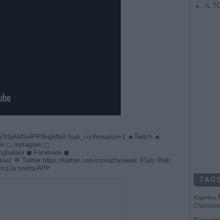
IL T
VXfpAMSi4PP8kqWlbA?sub_confirmation=1 🔥Twitch 🔥
oio ◻ Instagram ◻
ogliatoio/ ◼ Facebook ◼
toio/ 💬 Twitter https://twitter.com/cronachetweet ®Sito Web
rica la nostra APP
TAG
Argentina
Champio