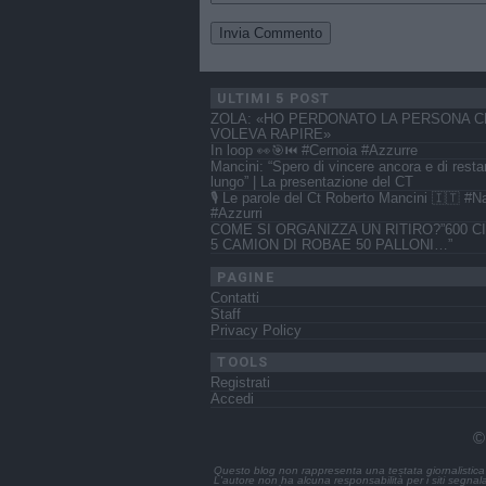
ULTIMI 5 POST
ZOLA: «HO PERDONATO LA PERSONA C
VOLEVA RAPIRE»
In loop 👀🎯⏮️ #Cernoia #Azzurre
Mancini: “Spero di vincere ancora e di resta
lungo” | La presentazione del CT
🎙️ Le parole del Ct Roberto Mancini 🇮🇹 #N
#Azzurri
COME SI ORGANIZZA UN RITIRO?”600 CI
5 CAMION DI ROBAE 50 PALLONI…”
PAGINE
Contatti
Staff
Privacy Policy
TOOLS
Registrati
Accedi
©
Questo blog non rappresenta una testata giornalistica 
L'autore non ha alcuna responsabilità per i siti segnalat