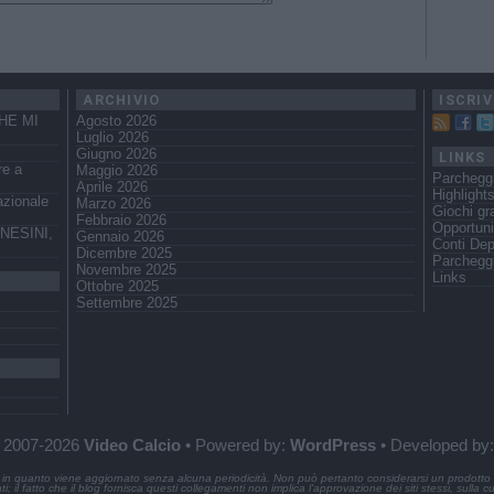
ARCHIVIO
ISCRIV
HE MI
Agosto 2026
Luglio 2026
Giugno 2026
LINKS
re a
Maggio 2026
Parchegg
Aprile 2026
Highlight
azionale
Marzo 2026
Giochi gra
Febbraio 2026
Opportuni
NESINI,
Gennaio 2026
Conti Dep
Dicembre 2025
Parcheggi
Novembre 2025
Links
Ottobre 2025
Settembre 2025
 2007-2026
Video Calcio
• Powered by:
WordPress
• Developed by
in quanto viene aggiornato senza alcuna periodicità. Non può pertanto considerarsi un prodotto e
i; il fatto che il blog fornisca questi collegamenti non implica l'approvazione dei siti stessi, sulla c