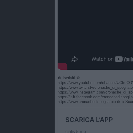
🔘 Iscriviti 🔘
https://www.youtube.com/channel/UCfmCG
https://www.twitch.tv/cronache_di_spogliat
https://www.instagram.com/cronache_di_sp
https://it-it.facebook.com/cronachedispoglia
https://www.cronachedispogliatoio.it/ 📱Sca