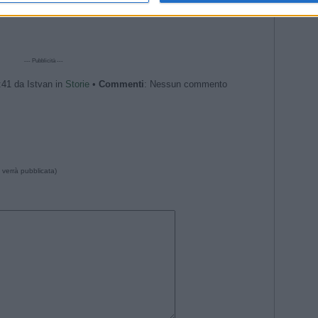
--- Pubblicità ---
:41 da Istvan in
Storie
•
Commenti
: Nessun commento
 verrà pubblicata)