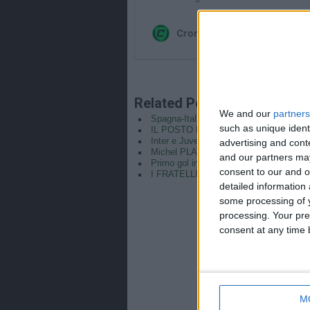
Related Posts
We and our
partners
Spagna-Italia vista a Casa Azzurri Ital
such as unique ident
IL POSTO FISSO DI ORIGI
Inter e Juve ok. Inzaghi a quota 300 gol
advertising and con
Michel PLATINI alla Juventus || Il T
and our partners may
Primo gol in Azzurro: Quagliarella, Cas
consent to our and o
I FRATELLI THURAM CONTINUINO A
detailed information
some processing of y
processing. Your pre
consent at any time b
M