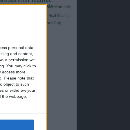
Goals
na
Milan
tus
Mondiale
Mondiale
Lazio
Nazionale
poli
Real Madrid
Serie A
WorldCup
Sampdoria
up2026
cess personal data,
tising and content,
your permission we
ng. You may click to
ay access more
g.
Please note that
o object to such
ces or withdraw your
 of the webpage.