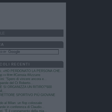
LE
CA
COLI RECENTI
A: «HO PERDONATO LA PERSONA CHE...
op 👀🎯⏮️ #Cernoia #Azzurre
ni: “Spero di vincere ancora e...
e parole del Ct Roberto...
 SI ORGANIZZA UN RITIRO?”600
I,...
DIRETTORE SPORTIVO PIÙ GIOVANE
do al Milan: un flop colossale
role in conferenza di Claudio...
ri: “È il coronamento della mia...