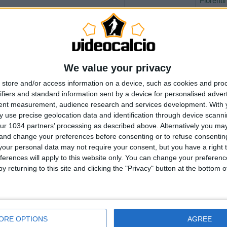
Fiorenti
Juven
2026
Na
Roma
WorldC
We value your privacy
store and/or access information on a device, such as cookies and pro
ia | EURO 2024
ifiers and standard information sent by a device for personalised adver
.
tent measurement, audience research and services development.
With 
RASFERIMENTO del RE a Torino
 use precise geolocation data and identification through device scanni
sano, Grosso, Toni, De Rossi
ur 1034 partners’ processing as described above. Alternatively you m
 RIDERE
 and change your preferences before consenting or to refuse consentin
--- Pubblicità ---
our personal data may not require your consent, but you have a right t
ferences will apply to this website only. You can change your preferen
y returning to this site and clicking the "Privacy" button at the bottom
ORE OPTIONS
AGREE