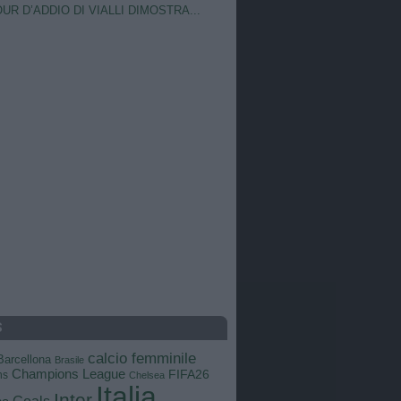
OUR D’ADDIO DI VIALLI DIMOSTRA...
S
calcio femminile
Barcellona
Brasile
Champions League
FIFA26
ns
Chelsea
Italia
Inter