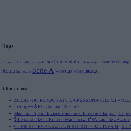
Tags
calcio femminile
Champions Leag
Barcellona
Champions
Brasile
Argentina
Serie A
Roma
WorldCup
WorldCup2026
Sampdoria
Ultimi 5 post
ZOLA: «HO PERDONATO LA PERSONA CHE MI VOLE
In loop 👀🎯⏮️ #Cernoia #Azzurre
Mancini: “Spero di vincere ancora e di restare a lungo” | La pr
🎙️ Le parole del Ct Roberto Mancini 🇮🇹 #Nazionale #Azzurri
COME SI ORGANIZZA UN RITIRO?”600 CINESINI, 5 