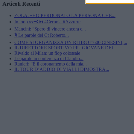
Articoli Recenti
ZOLA: «HO PERDONATO LA PERSONA CHE...
In loop 👀🎯⏮️ #Cernoia #Azzurre
Mancini: “Spero di vincere ancora e...
🎙️ Le parole del Ct Roberto...
COME SI ORGANIZZA UN RITIRO?”600 CINESINI,...
IL DIRETTORE SPORTIVO PIÙ GIOVANE DEL...
Rivaldo al Milan: un flop colossale
Le parole in conferenza di Claudio...
Ranieri: “È il coronamento della mia...
IL TOUR D’ADDIO DI VIALLI DIMOSTRA...