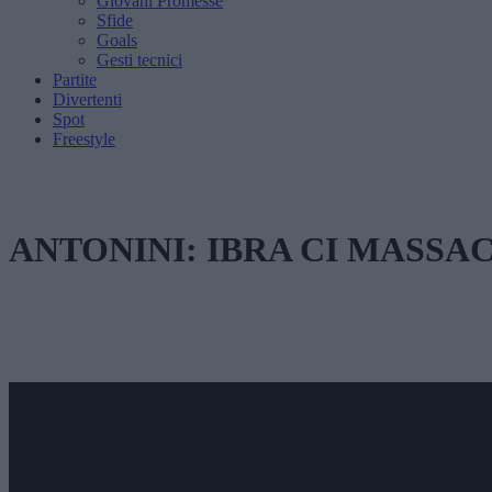
Giovani Promesse
Sfide
Goals
Gesti tecnici
Partite
Divertenti
Spot
Freestyle
ANTONINI: IBRA CI MASSA