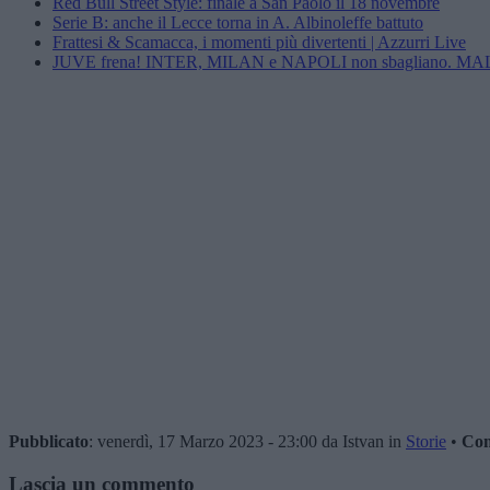
Red Bull Street Style: finale a San Paolo il 18 novembre
Serie B: anche il Lecce torna in A. Albinoleffe battuto
Frattesi & Scamacca, i momenti più divertenti | Azzurri Live
JUVE frena! INTER, MILAN e NAPOLI non sbagliano. MALEN
Pubblicato
: venerdì, 17 Marzo 2023 - 23:00 da Istvan in
Storie
•
Co
Lascia un commento