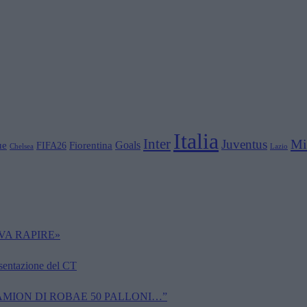
Italia
Inter
Mi
Juventus
Goals
ue
Fiorentina
FIFA26
Chelsea
Lazio
VA RAPIRE»
esentazione del CT
CAMION DI ROBAE 50 PALLONI…”