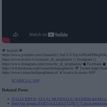
🔘 Iscriviti 🔘
https://www.youtube.com/channel/UCfmCGVXfpAMSi4PP8kqWlbA?
https://www.twitch.tv/cronache_di_spogliatoio ◻ Instagram ◻
https://www.instagram.com/cronache_di_spogliatoio/ ◼ Facebook ◼
https://it-it.facebook.com/cronachedispogliatoio/ 💬 Twitter https://
https://www.cronachedispogliatoio.it/ 📱Scarica la nostra APP
SCARICA L’APP
Related Posts
ITALIA RIPESCATA AL MONDIALE? RANIERI-ROMA e tan
Intervista doppia BARZAGLI-BASTONI ||| “Con la preparazione