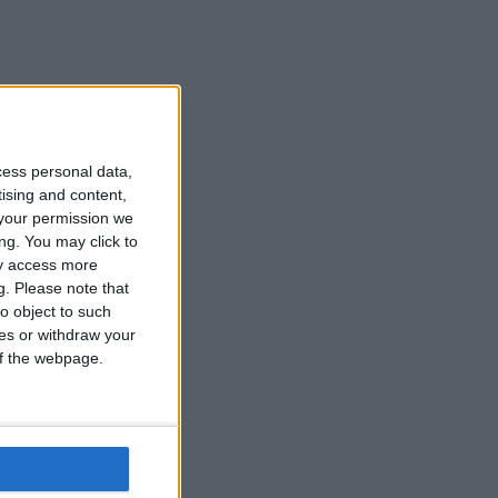
cess personal data,
tising and content,
your permission we
ng. You may click to
ay access more
g.
Please note that
o object to such
ces or withdraw your
 of the webpage.