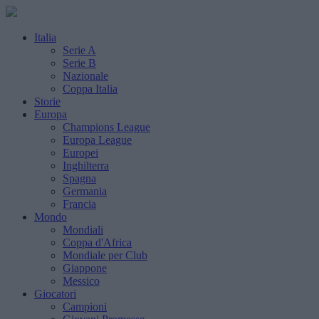
Italia
Serie A
Serie B
Nazionale
Coppa Italia
Storie
Europa
Champions League
Europa League
Europei
Inghilterra
Spagna
Germania
Francia
Mondo
Mondiali
Coppa d'Africa
Mondiale per Club
Giappone
Messico
Giocatori
Campioni