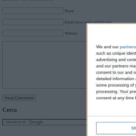
Nome
Email (non verrà pubblicata)
Website
We and our
partners
such as unique ident
advertising and con
and our partners may
consent to our and o
detailed information
some processing of y
processing. Your pre
consent at any time b
Cerca
M