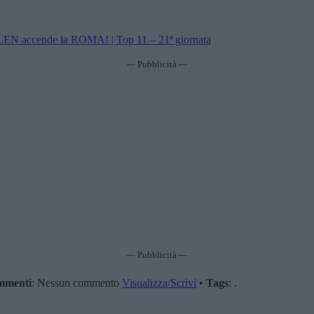
 accende la ROMA! | Top 11 – 21ª giornata
--- Pubblicità ---
--- Pubblicità ---
mmenti
: Nessun commento
Visualizza/Scrivi
•
Tags
: .